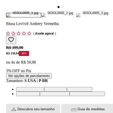
Blusa Levi's® Ambrey Vermelha
(
Avalie agora!
)
Original price:
R$ 399,90
Price:
R$ 239,94
40
%
ou
4
x de
R$ 59,98
5% OFF no Pix
Ver opções de parcelamento
Tamanhos
:
S USA | P BR
XS USA | PP BR
S USA | P BR
M USA | M BR
L USA | G BR
XL USA | GG BR
XXL USA | EGG BR
Descubra seu tamanho
Guia de medidas