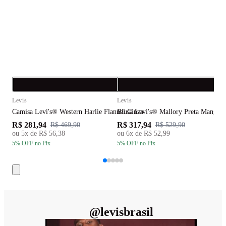
Compra rápida
C
Levis
Levis
L
Camisa Levi's® Western Harlie Flannel Cinza
Blusa Levi's® Mallory Preta Manga 
B
R$ 281,94
R$ 317,94
R
R$ 469,90
R$ 529,90
ou
5
x de
R$ 56,38
ou
6
x de
R$ 52,99
5
% OFF
no Pix
5
% OFF
no Pix
5
@
levisbrasil