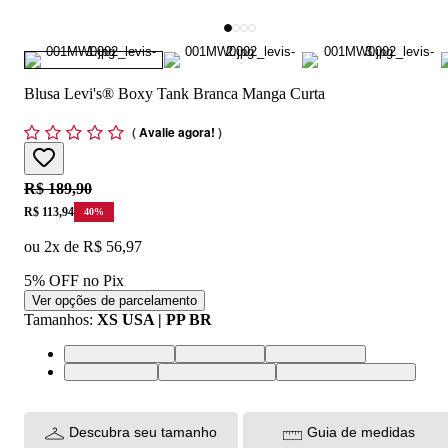
Blusa Levi's® Boxy Tank Branca Manga Curta
(
Avalie agora!
)
Original price:
R$ 189,90
Price:
R$ 113,94
40
%
ou
2
x de
R$ 56,97
5% OFF no Pix
Ver opções de parcelamento
Tamanhos
:
XS USA | PP BR
XS USA | PP BR
S USA | P BR
M USA | M BR
L USA | G BR
XL USA | GG BR
XXL USA | EGG BR
Descubra seu tamanho
Guia de medidas