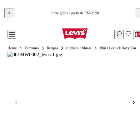
Frete grátis a partir de R$699,90
Feminino
Roupas
Camisas e blusas
Blusa Levi's® Boxy Tank Branca Manga Curta