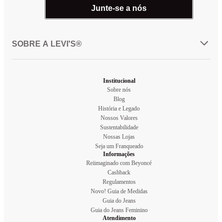
Junte-se a nós
SOBRE A LEVI'S®
Institucional
Sobre nós
Blog
História e Legado
Nossos Valores
Sustentabilidade
Nossas Lojas
Seja um Franqueado
Informações
Reiimaginado com Beyoncé
Cashback
Regulamentos
Novo! Guia de Medidas
Guia do Jeans
Guia do Jeans Feminino
Atendimento