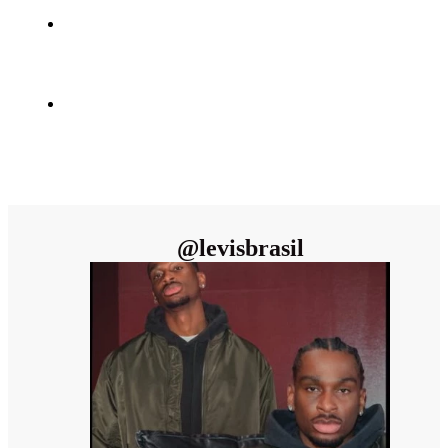
@
levisbrasil