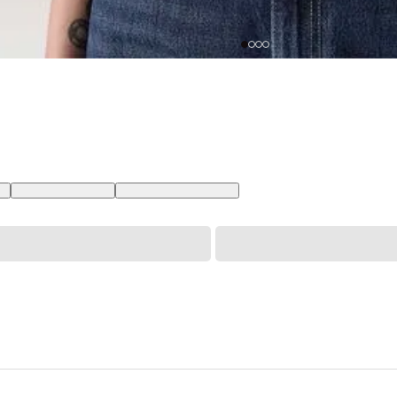
BR
XL USA | GG BR
XXL USA | EGG BR