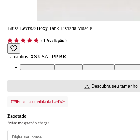
Blusa Levi's® Boxy Tank Listrada Muscle
(
1 Avaliação
)
Tamanhos
:
XS USA | PP BR
XS USA | PP BR
S USA | P BR
M USA | M BR
L USA | G 
Descubra seu tamanho
Entenda a medida da Levi’s®
Esgotado
Avise-me quando chegar