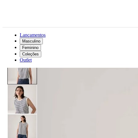
Lançamentos
Masculino
Feminino
Feminino
Roupas
Camisas e blusas
Blusa Levi's® Boxy Tank Listrada Muscle
Coleções
Outlet