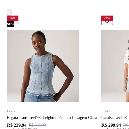
40
%
40
%
NEW
Levis
Levi's
Regata Jeans Levi's® Leighton Peplum Lavagem Clara
Camisa Levi's® 
R$ 239,94
R$ 299,94
R$ 399,90
R$ 