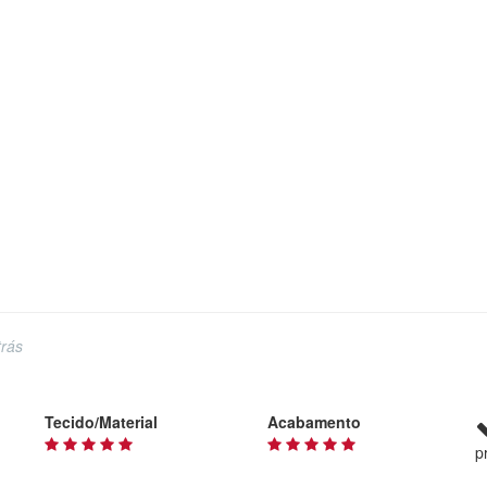
rás
Tecido/Material
Acabamento
p