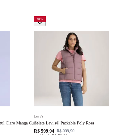
40
%
Levi's
L
ul Claro Manga Curta
Colete Levi's® Packable Poly Rosa
R
R$ 599,94
R
R$ 999,90