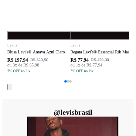
Compra rápida
C
Levi's
Levi's
L
Blusa Levi's® Amaya Azul Claro
Regata Levi's® Essencial Rib Marro
B
R$ 197,94
R$ 77,94
R
R$ 329,90
R$ 129,90
ou
3
x de
R$ 65,98
ou
1
x de
R$ 77,94
5
% OFF
no Pix
5
% OFF
no Pix
5
@
levisbrasil