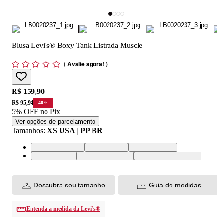
Blusa Levi's® Boxy Tank Listrada Muscle
(
Avalie agora!
)
Original price:
R$ 159,90
Price:
R$ 95,94
40
%
5% OFF no Pix
Ver opções de parcelamento
Tamanhos
:
XS USA | PP BR
XS USA | PP BR
S USA | P BR
M USA | M BR
L USA | G BR
XL USA | GG BR
XXL USA | EGG BR
Descubra seu tamanho
Guia de medidas
Entenda a medida da Levi’s®