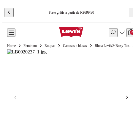
Frete grátis a partir de R$699,90
Feminino
Roupas
Camisas e blusas
Blusa Levi's® Boxy Tank Listrada Muscle