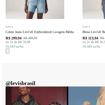
Levi's
Levi's
Colete Jeans Levi's® Embroidered Lavagem Média
Blusa Levi's® B
R$ 299,94
R$ 113,94
R$ 499,90
R$ 
ou
5
x de
R$ 59,98
ou
2
x de
R$ 56,
5
% OFF
no Pix
5
% OFF
no Pix
@
levisbrasil