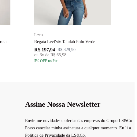
Levis
L
 Preta
Regata Levi's® Talulah Polo Verde
R
R$ 197,94
R
R$ 329,90
ou
3
x de
R$ 65,98
5
% OFF
no Pix
5
Assine Nossa Newsletter
Envie-me novidades e ofertas das empresas do Grupo LS&Co.
Posso cancelar minha assinatura a qualquer momento. Eu li a
Política de Privacidade da LS&Co.