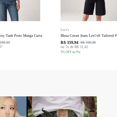
Levi's
oxy Tank Preto Manga Curta
Blusa Corset Jeans Levi's® Tailored
R$ 359,94
189,90
R$ 599,90
97
ou
7
x de
R$ 51,42
5
% OFF
no Pix