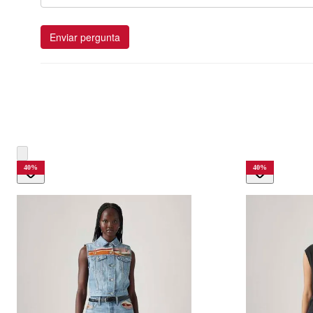
Enviar pergunta
40
%
40
%