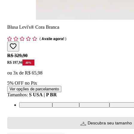
Blusa Levi's® Cora Branca
(
Avalie agora!
)
Original price:
R$ 329,90
Price:
R$ 197,94
40
%
ou
3
x de
R$ 65,98
5% OFF no Pix
Ver opções de parcelamento
Tamanhos
:
S USA | P BR
XS USA | PP BR
S USA | P BR
M USA | M BR
L USA | G 
Descubra seu tamanho