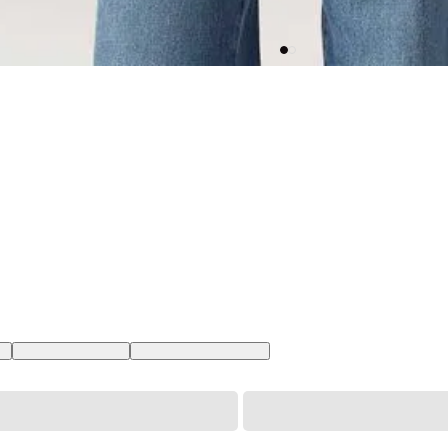
BR
XL USA | GG BR
XXL USA | EGG BR