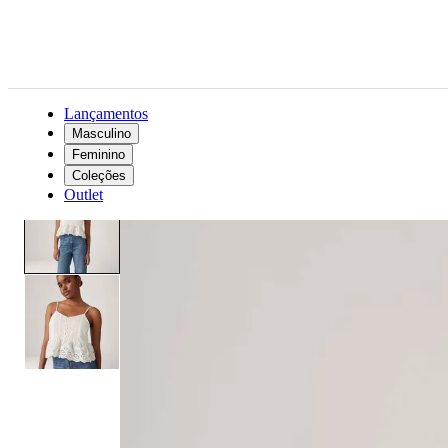
Lançamentos
Masculino
Feminino
Feminino
Roupas
Camisas e blusas
Blusa Levi's® Cora Branca
Coleções
Outlet