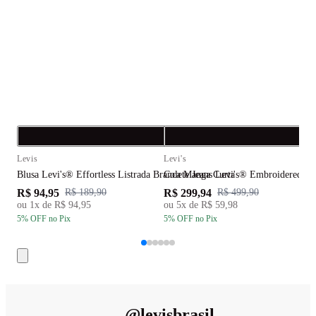
Compra rápida
C
Levis
Levi's
L
Blusa Levi's® Effortless Listrada Branca Manga Curta
Colete Jeans Levi's® Embroidered L
B
R$ 94,95
R$ 299,94
R
R$ 189,90
R$ 499,90
ou
1
x de
R$ 94,95
ou
5
x de
R$ 59,98
5
% OFF
no Pix
5
% OFF
no Pix
5
@
levisbrasil