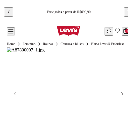
Frete grátis a partir de R$699,90
Feminino
Roupas
Camisas e blusas
Blusa Levi's® Effortless Listrada Azul Claro Manga Curta