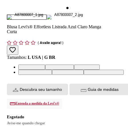
Blusa Levi's® Effortless Listrada Azul Claro Manga
Curta
(
Avalie agora!
)
Tamanhos
:
L USA | G BR
L USA | G BR
M USA | M BR
S USA | P BR
XL USA | GG BR
XS USA | PP BR
XXL USA | EGG BR
Descubra seu tamanho
Guia de medidas
Entenda a medida da Levi’s®
Esgotado
Avise-me quando chegar