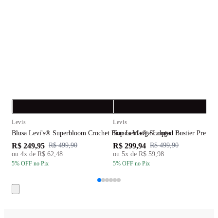
Compra rápida
C
Levis
Levis
L
Blusa Levi's® Superbloom Crochet Branca Manga Longa
Top Levi's® Sculpted Bustier Preto
B
R$ 249,95
R$ 299,94
R
R$ 499,90
R$ 499,90
ou
4
x de
R$ 62,48
ou
5
x de
R$ 59,98
5
% OFF
no Pix
5
% OFF
no Pix
5