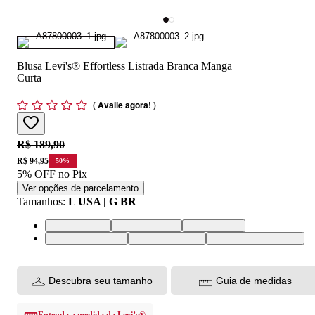
Blusa Levi's® Effortless Listrada Branca Manga
Curta
(
Avalie agora!
)
Original price:
R$ 189,90
Price:
R$ 94,95
50
%
5% OFF no Pix
Ver opções de parcelamento
Tamanhos
:
L USA | G BR
L USA | G BR
M USA | M BR
S USA | P BR
XL USA | GG BR
XS USA | PP BR
XXL USA | EGG BR
Descubra seu tamanho
Guia de medidas