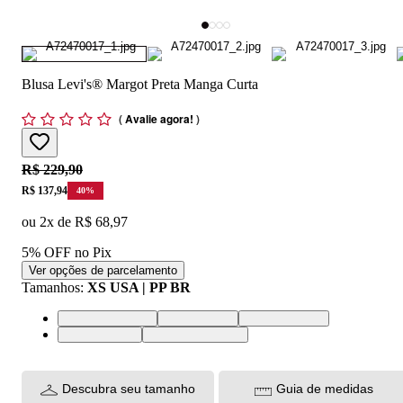
Blusa Levi's® Margot Preta Manga Curta
(
Avalie agora!
)
Original price:
R$ 229,90
Price:
R$ 137,94
40
%
ou
2
x de
R$ 68,97
5% OFF no Pix
Ver opções de parcelamento
Tamanhos
:
XS USA | PP BR
XS USA | PP BR
S USA | P BR
M USA | M BR
L USA | G BR
XL USA | GG BR
Descubra seu tamanho
Guia de medidas