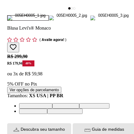
Blusa Levi's® Monaco
(
Avalie agora!
)
Original price:
R$ 299,90
Price:
R$ 179,94
40
%
ou
3
x de
R$ 59,98
5% OFF no Pix
Ver opções de parcelamento
Tamanhos
:
XS USA | PP BR
XS USA | PP BR
S USA | P BR
M USA | M BR
L USA | G BR
XL USA | GG BR
Descubra seu tamanho
Guia de medidas