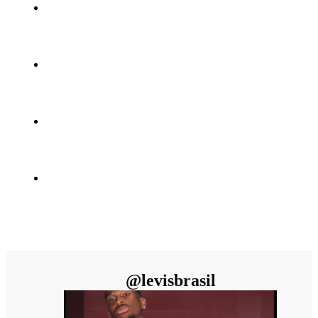
@
levisbrasil