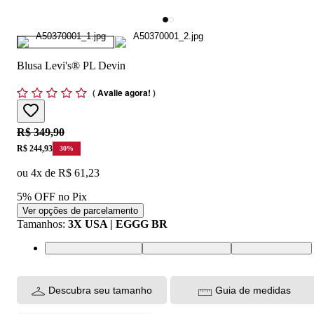
Blusa Levi's® PL Devin
(
Avalie agora!
)
Original price:
R$ 349,90
Price:
R$ 244,93
30
%
ou
4
x de
R$ 61,23
5% OFF no Pix
Ver opções de parcelamento
Tamanhos
:
3X USA | EGGG BR
3X USA | EGGG BR
2X USA | EGG BR
1X USA | EG BR
Descubra seu tamanho
Guia de medidas