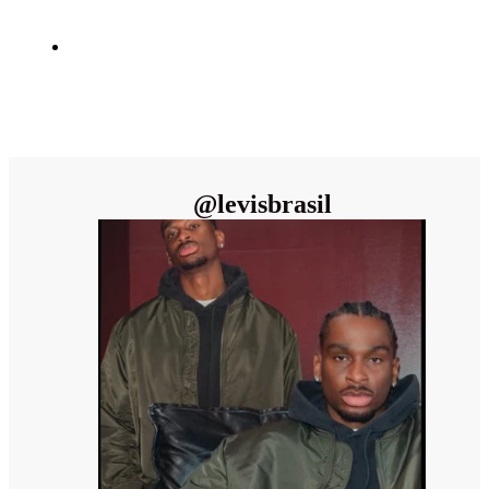
@
levisbrasil