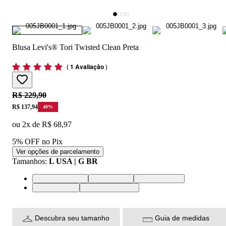
Blusa Levi's® Tori Twisted Clean Preta
(
1 Avaliação
)
Original price:
R$ 229,90
Price:
R$ 137,94
40
%
ou
2
x de
R$ 68,97
5% OFF no Pix
Ver opções de parcelamento
Tamanhos
:
L USA | G BR
XS USA | PP BR
S USA | P BR
M USA | M BR
L USA | G BR
XL USA | GG BR
Descubra seu tamanho
Guia de medidas