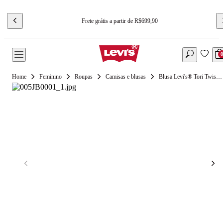
Frete grátis a partir de R$699,90
Feminino
Roupas
Camisas e blusas
Blusa Levi's® Tori Twisted Clean Preta