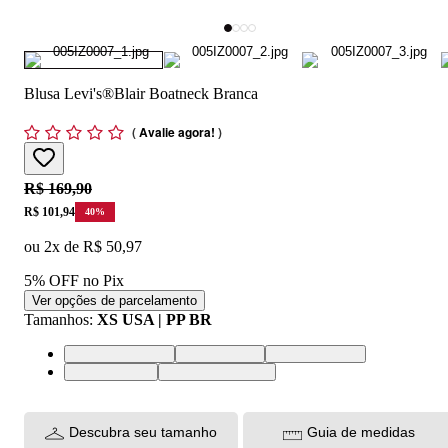
Blusa Levi's®Blair Boatneck Branca
(
Avalie agora!
)
Original price:
R$ 169,90
Price:
R$ 101,94
40
%
ou
2
x de
R$ 50,97
5% OFF no Pix
Ver opções de parcelamento
Tamanhos
:
XS USA | PP BR
XS USA | PP BR
S USA | P BR
M USA | M BR
L USA | G BR
XL USA | GG BR
Descubra seu tamanho
Guia de medidas