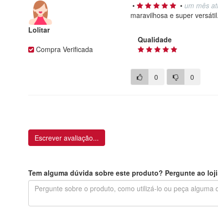
•
•
um mês at
maravilhosa e super versátil.
Lolitar
Qualidade
Compra Verificada
0
0
Escrever avaliação...
Tem alguma dúvida sobre este produto? Pergunte ao loji