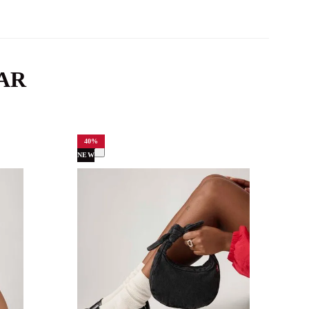
AR
40
%
NEW