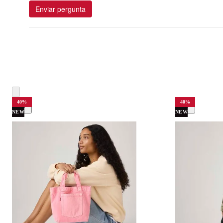
Enviar pergunta
40
%
40
%
NEW
NEW