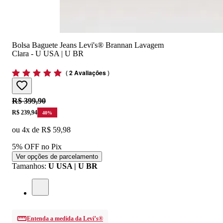
Bolsa Baguete Jeans Levi's® Brannan Lavagem
Clara - U USA | U BR
(
2 Avaliações
)
Original price:
R$ 399,90
Price:
R$ 239,94
40
%
ou
4
x de
R$ 59,98
5% OFF no Pix
Ver opções de parcelamento
Tamanhos
:
U USA | U BR
Entenda a medida da Levi’s®