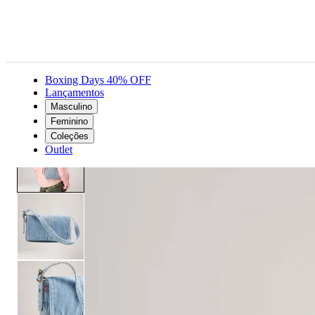
Boxing Days 40% OFF
Lançamentos
Masculino
Acessórios
Feminino
Bolsa Baguete Jeans Levi's® Brannan Lavagem Clara - U USA | U BR
Feminino
Coleções
Outlet