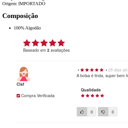
Origem: IMPORTADO
Composição
100% Algodão
Baseado em
2
avaliações
•
•
25 dias at
A bolsa é linda, super bem fe
Clsf
Qualidade
Compra Verificada
0
0