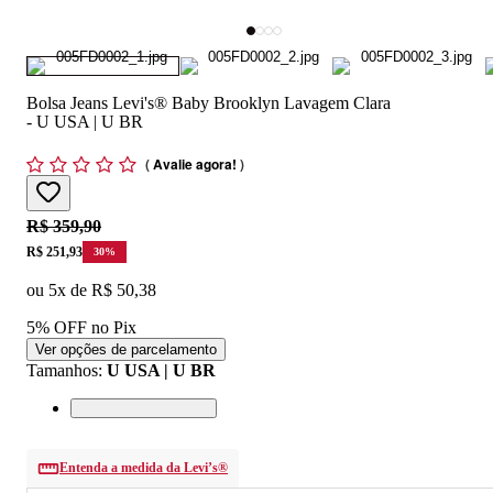
Bolsa Jeans Levi's® Baby Brooklyn Lavagem Clara
- U USA | U BR
(
Avalie agora!
)
Original price:
R$ 359,90
Price:
R$ 251,93
30
%
ou
5
x de
R$ 50,38
5% OFF no Pix
Ver opções de parcelamento
Tamanhos
:
U USA | U BR
Entenda a medida da Levi’s®