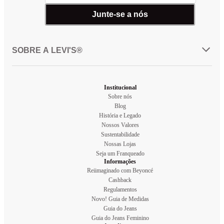
Junte-se a nós
SOBRE A LEVI'S®
Institucional
Sobre nós
Blog
História e Legado
Nossos Valores
Sustentabilidade
Nossas Lojas
Seja um Franqueado
Informações
Reiimaginado com Beyoncé
Cashback
Regulamentos
Novo! Guia de Medidas
Guia do Jeans
Guia do Jeans Feminino