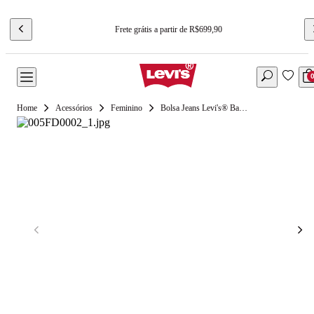
Frete grátis a partir de R$699,90
Acessórios
Feminino
Bolsa Jeans Levi's® Baby Brooklyn Lavagem Clara - U USA | U BR