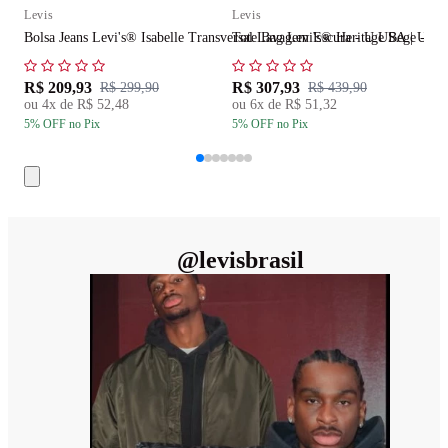
Levis
Levis
L
Bolsa Jeans Levi's® Isabelle Transversal Lavagem Escura - U USA | U B
Tote Bag Levi's® Heritage Bege - U
T
R$ 209,93
R$ 307,93
R
R$ 299,90
R$ 439,90
ou
4
x de
R$ 52,48
ou
6
x de
R$ 51,32
5
% OFF
no Pix
5
% OFF
no Pix
5
@
levisbrasil