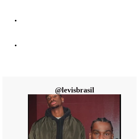
@
levisbrasil