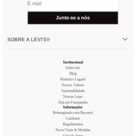
Junte-se a nós
SOBRE A LEVI'S®
Institucional
Sobre nós
Blog
História e Legado
Nossos Valores
Sustentabilidade
Nossas Lojas
Seja um Franqueado
Informações
Reiimaginado com Beyoncé
Cashback
Regulamentos
Novo! Guia de Medidas
Guia do Jeans