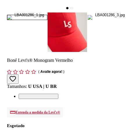
Boné Levi's® Monogram Vermelho
(
Avalie agora!
)
Tamanhos
:
U USA | U BR
Entenda a medida da Levi’s®
Esgotado