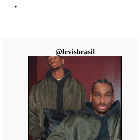
@
levisbrasil