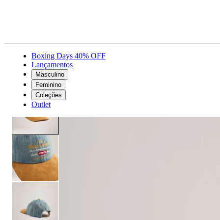
Boxing Days 40% OFF
Lançamentos
Masculino
Acessórios
Unissex
Boné
Boné Levi's® Relaxed Dad Graphic Azul
Feminino
Coleções
Outlet