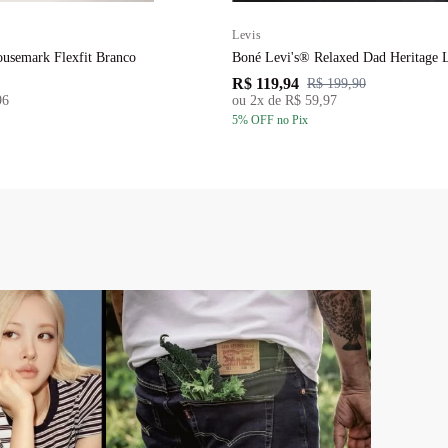
Levis
usemark Flexfit Branco
Boné Levi's® Relaxed Dad Heritage
R$ 119,94
R$ 199,90
96
ou
2
x de
R$ 59,97
5
% OFF
no Pix