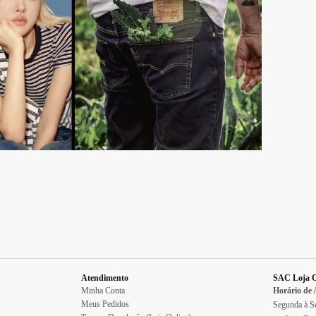
Atendimento
SAC Loja O
Minha Conta
Horário de
Meus Pedidos
Segunda à Se