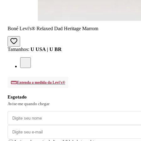
Boné Levi's® Relaxed Dad Heritage Marrom
Tamanhos
:
U USA | U BR
Entenda a medida da Levi’s®
Esgotado
Avise-me quando chegar