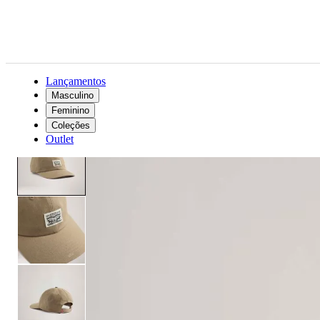
Lançamentos
Masculino
Feminino
Acessórios
Unissex
Boné
Boné Levi's® Relaxed Dad Heritage Marrom
Coleções
Outlet