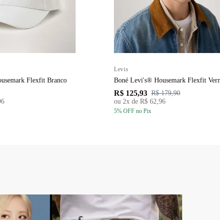
Levis
usemark Flexfit Branco
Boné Levi's® Housemark Flexfit Ve
R$ 125,93
R$ 179,90
96
ou
2
x de
R$ 62,96
5
% OFF
no Pix