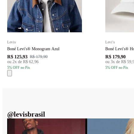
Levis
Levi's
Boné Levi's® Monogram Azul
Boné Levi's® Ho
R$ 125,93
R$ 179,90
R$ 179,90
ou
2
x de
R$ 62,96
ou
3
x de
R$ 59,
5
% OFF
no Pix
5
% OFF
no Pix
@
levisbrasil