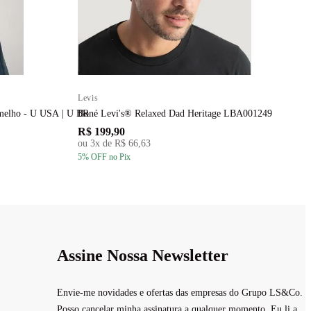
Levis
L
rmelho - U USA | U BR
Boné Levi's® Relaxed Dad Heritage LBA001249
B
R$ 199,90
R
ou
3
x de
R$ 66,63
5
% OFF
no Pix
5
Assine Nossa Newsletter
Envie-me novidades e ofertas das empresas do Grupo LS&Co.
Posso cancelar minha assinatura a qualquer momento. Eu li a