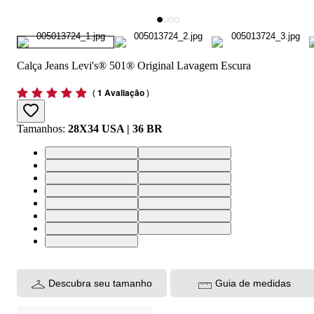
Calça Jeans Levi's® 501® Original Lavagem Escura
(
1 Avaliação
)
Tamanhos
:
28X34 USA | 36 BR
28X34 USA | 36 BR
30X34 USA | 38 BR
32X34 USA | 40 BR
33X34 USA | 42 BR
34X34 USA | 44 BR
36X34 USA | 46 BR
38X34 USA | 48 BR
40X34 USA | 50 BR
28X32 USA | 36 BR
30X32 USA | 38 BR
32X32 USA | 40 BR
33X32 USA | 42 BR
34X32 USA | 44 BR
36X32 USA | 46 BR
38X32 USA | 48 BR
Descubra seu tamanho
Guia de medidas