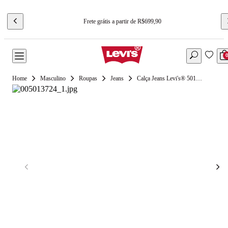
Frete grátis a partir de R$699,90
Masculino
Roupas
Jeans
Calça Jeans Levi's® 501® Original Lavagem Escura