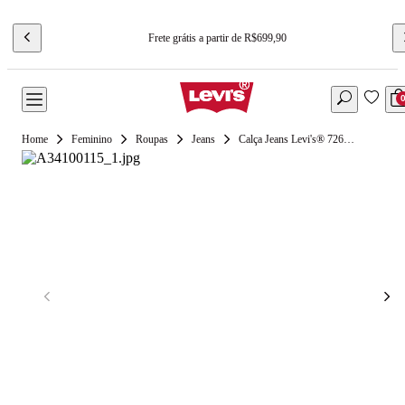
Frete grátis a partir de R$699,90
Feminino
Roupas
Jeans
Calça Jeans Levi's® 726® High Rise Flare Lavagem Média