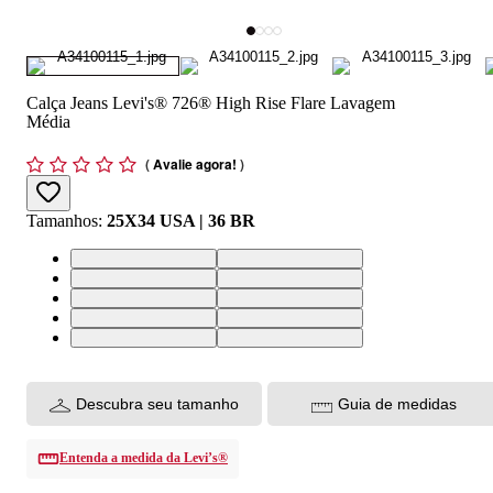
Calça Jeans Levi's® 726® High Rise Flare Lavagem
Média
(
Avalie agora!
)
Tamanhos
:
25X34 USA | 36 BR
25X34 USA | 36 BR
26X34 USA | 37 BR
27X34 USA | 38 BR
28X34 USA | 39 BR
29X34 USA | 40 BR
30X34 USA | 41 BR
31X34 USA | 42 BR
32X34 USA | 43 BR
33X34 USA | 44 BR
34X34 USA | 46 BR
Descubra seu tamanho
Guia de medidas
Entenda a medida da Levi’s®