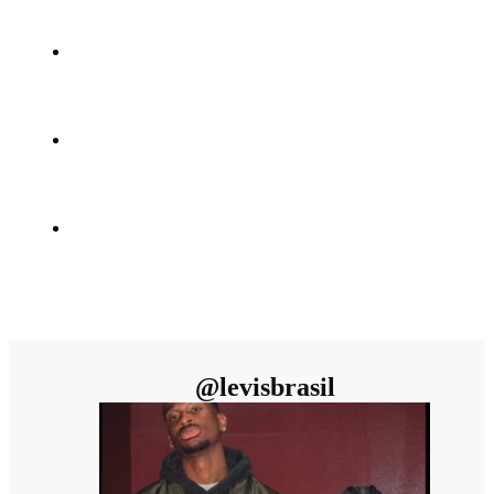
@
levisbrasil