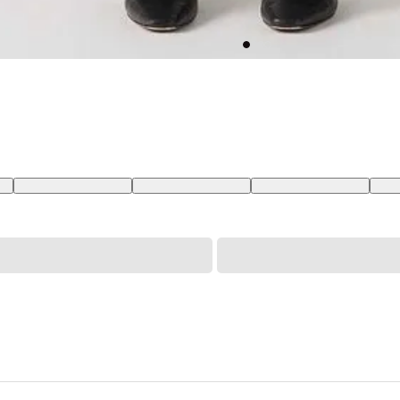
BR
28X32 USA | 39 BR
29X32 USA | 40 BR
30X32 USA | 41 BR
31X3