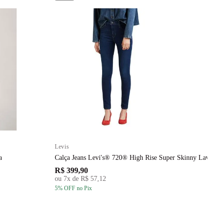
Levis
L
a
Calça Jeans Levi's® 720® High Rise Super Skinny Lavag
C
R$ 399,90
R
ou
7
x de
R$ 57,12
5
% OFF
no Pix
5