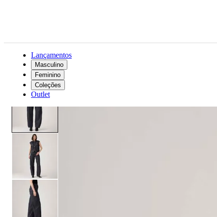
Lançamentos
Masculino
Feminino
Feminino
Roupas
Jeans
Calça Jeans Levi's® Baggy Dad Barrel Lavagem Escura
Coleções
Outlet