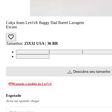
Calça Jeans Levi's® Baggy Dad Barrel Lavagem
Escura
Tamanhos
:
25X32 USA | 36 BR
25X32 USA | 36 BR
26X32 USA | 37 BR
27X32 USA | 38 
34X32 USA | 46 BR
Descubra seu tamanho
Entenda a medida da Levi’s®
Esgotado
Avise-me quando chegar