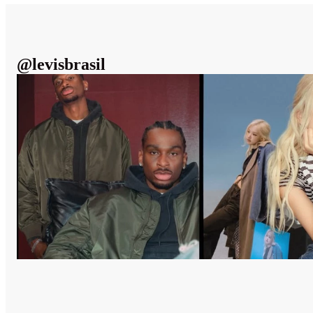
@
levisbrasil