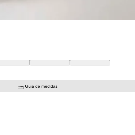
2 USA | 42 BR
32X32 USA | 43 BR
33X32 USA | 44 BR
Guia de medidas