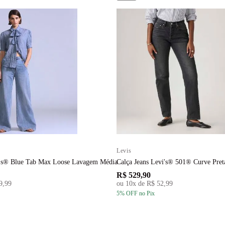
Levis
i's® Blue Tab Max Loose Lavagem Média
Calça Jeans Levi's® 501® Curve Pret
R$ 529,90
9,99
ou
10
x de
R$ 52,99
5
% OFF
no Pix