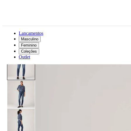
Lançamentos
Masculino
Feminino
Feminino
Roupas
Jeans
Calça Jeans Levi's® 311® Shaping Skinny Lavagem Escura
Coleções
Outlet