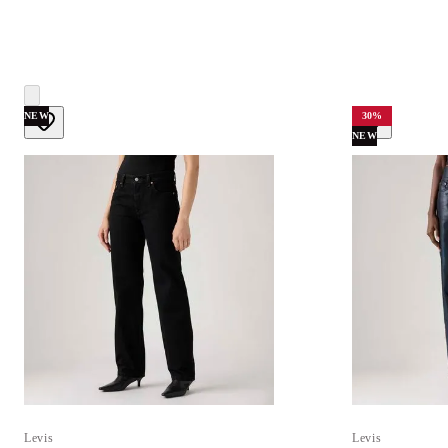
NEW
30
%
NEW
Levis
Levis