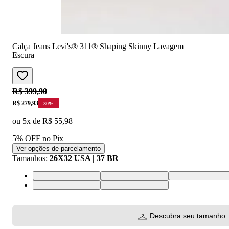
Calça Jeans Levi's® 311® Shaping Skinny Lavagem
Escura
Original price:
R$ 399,90
Price:
R$ 279,93
30
%
ou
5
x de
R$ 55,98
5% OFF no Pix
Ver opções de parcelamento
Tamanhos
:
26X32 USA | 37 BR
25X32 USA | 36 BR
26X32 USA | 37 BR
27X32 USA | 38 
24X32 USA | 34 BR
34X32 USA | 46 BR
Descubra seu tamanho