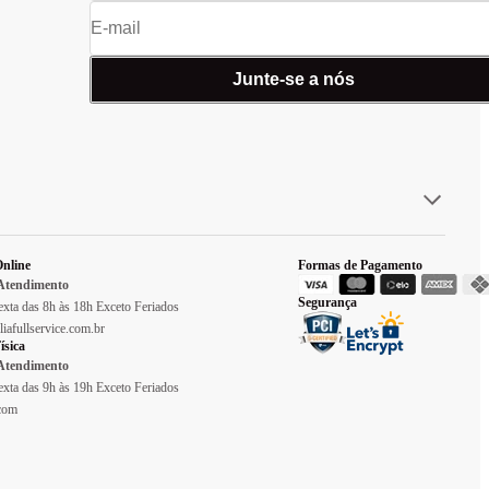
Junte-se a nós
nline
Formas de Pagamento
 Atendimento
Segurança
xta das 8h às 18h Exceto Feriados
liafullservice.com.br
ísica
 Atendimento
xta das 9h às 19h Exceto Feriados
.com