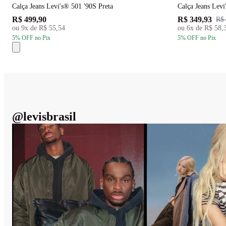
Calça Jeans Levi's® 501 '90S Preta
Calça Jeans Lev
R$ 499,90
R$ 349,93
R$ 
ou
9
x de
R$ 55,54
ou
6
x de
R$ 58,
5
% OFF
no Pix
5
% OFF
no Pix
@
levisbrasil