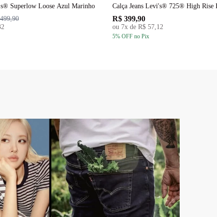
i's® Superlow Loose Azul Marinho
Calça Jeans Levi's® 725® High Rise
R$ 399,90
499,90
32
ou
7
x de
R$ 57,12
5
% OFF
no Pix