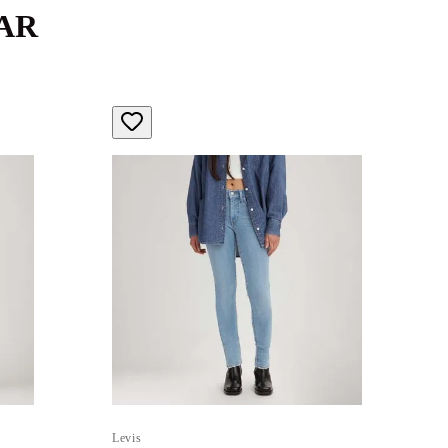
AR
Levis
L