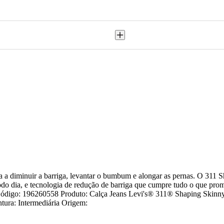
a a diminuir a barriga, levantar o bumbum e alongar as pernas. O 311 S
odo dia, e tecnologia de redução de barriga que cumpre tudo o que prom
ga. Código: 196260558 Produto: Calça Jeans Levi's® 311® Shaping Ski
tura: Intermediária Origem: