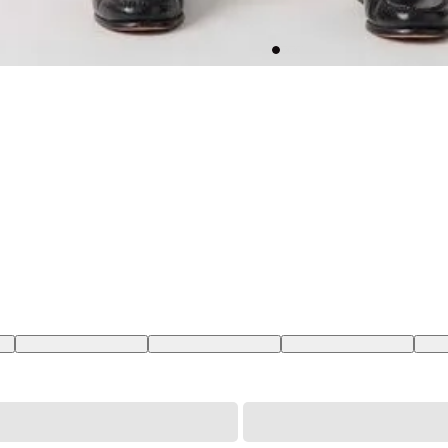
BR
28X32 USA | 39 BR
29X32 USA | 40 BR
30X32 USA | 41 BR
31X3