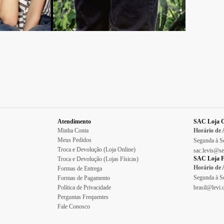
Atendimento
SAC Loja O
Minha Conta
Horário de
Meus Pedidos
Segunda à Se
Troca e Devolução (Loja Online)
sac.levis@se
SAC Loja F
Troca e Devolução (Lojas Físicas)
Horário de
Formas de Entrega
Segunda à Se
Formas de Pagamento
Política de Privacidade
brasil@levi
Perguntas Frequentes
Fale Conosco