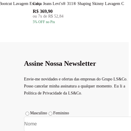
 Bootcut Lavagem Escura
Calça Jeans Levi's® 311® Shaping Skinny Lavagem Clara
C
R$ 369,90
R
ou
7
x de
R$ 52,84
5
% OFF
no Pix
5
Assine Nossa Newsletter
Envie-me novidades e ofertas das empresas do Grupo LS&Co.
Posso cancelar minha assinatura a qualquer momento. Eu li a
Política de Privacidade da LS&Co.
Masculino
Feminino