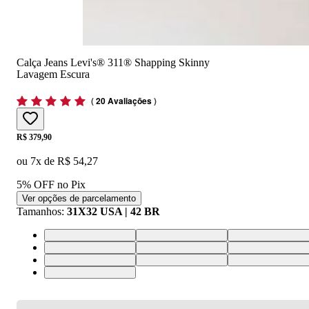
Calça Jeans Levi's® 311® Shapping Skinny
Lavagem Escura
(
20 Avaliações
)
Price:
R$ 379,90
ou
7
x de
R$ 54,27
5% OFF no Pix
Ver opções de parcelamento
Tamanhos
:
31X32 USA | 42 BR
31X32 USA | 42 BR
30X32 USA | 41 BR
32X32 USA | 43 
26X32 USA | 37 BR
29X32 USA | 40 BR
28X34 USA | 39 
29X30 USA | 40 BR
30X30 USA | 41 BR
31X30 USA | 42 
34X34 USA | 46 BR