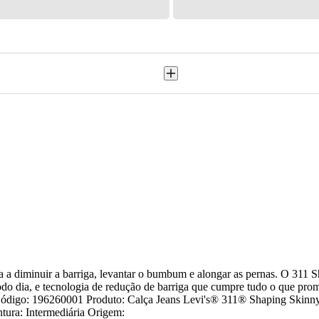
a a diminuir a barriga, levantar o bumbum e alongar as pernas. O 311 S
odo dia, e tecnologia de redução de barriga que cumpre tudo o que prom
ga. Código: 196260001 Produto: Calça Jeans Levi's® 311® Shaping Ski
tura: Intermediária Origem: