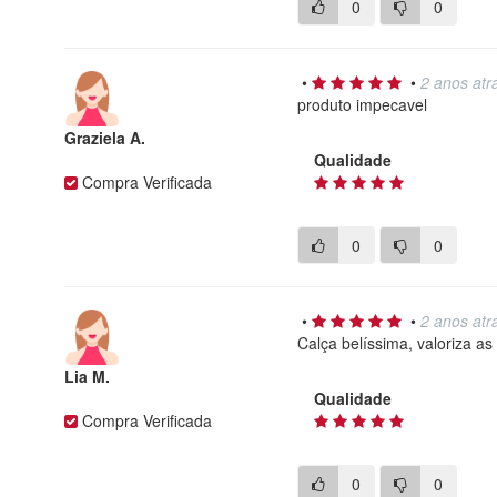
0
0
•
•
2 anos atr
produto impecavel
Graziela A.
Qualidade
Compra Verificada
0
0
•
•
2 anos atr
Calça belíssima, valoriza a
Lia M.
Qualidade
Compra Verificada
0
0