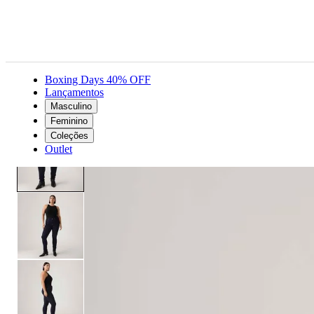
Boxing Days 40% OFF
Lançamentos
Masculino
Feminino
Roupas
Jeans
Calça Jeans Levi's® 311® Shapping Skinny Lavagem Escura
Feminino
Coleções
Outlet