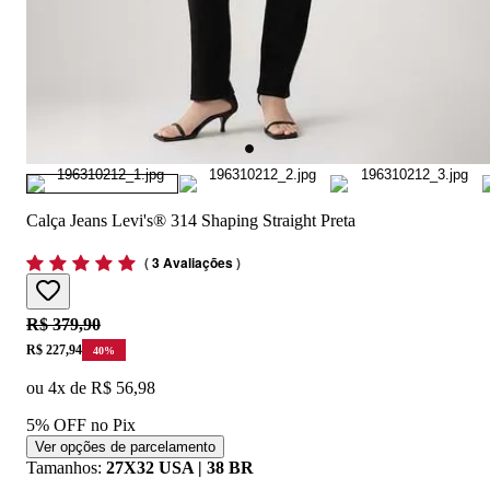
Calça Jeans Levi's® 314 Shaping Straight Preta
(
3 Avaliações
)
Original price:
R$ 379,90
Price:
R$ 227,94
40
%
ou
4
x de
R$ 56,98
5% OFF no Pix
Ver opções de parcelamento
Tamanhos
:
27X32 USA | 38 BR