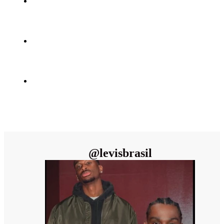
@
levisbrasil