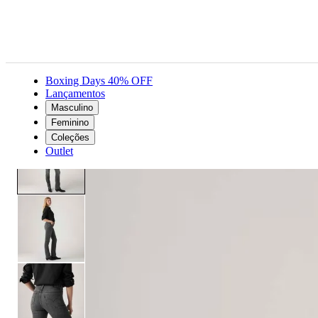
Boxing Days 40% OFF
Lançamentos
Masculino
Feminino
Roupas
Jeans
Calça Jeans Levi's® 314® Shaping Straight Preta
Feminino
Coleções
Outlet