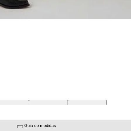
2 USA | 42 BR
32X32 USA | 43 BR
33X32 USA | 44 BR
Guia de medidas