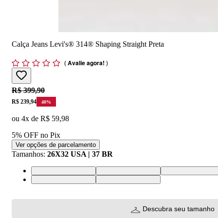
Calça Jeans Levi's® 314® Shaping Straight Preta
(
Avalie agora!
)
Original price:
R$ 399,90
Price:
R$ 239,94
40
%
ou
4
x de
R$ 59,98
5% OFF no Pix
Ver opções de parcelamento
Tamanhos
:
26X32 USA | 37 BR
25X32 USA | 36 BR
26X32 USA | 37 BR
27X32 USA | 38 
24X32 USA | 34 BR
34X32 USA | 46 BR
Descubra seu tamanho