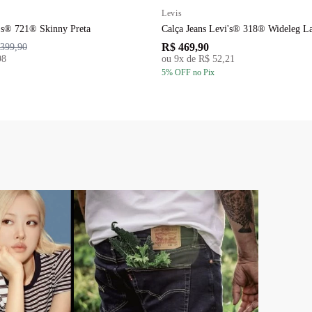
Levis
i's® 721® Skinny Preta
Calça Jeans Levi's® 318® Wideleg L
R$ 469,90
399,90
98
ou
9
x de
R$ 52,21
5
% OFF
no Pix