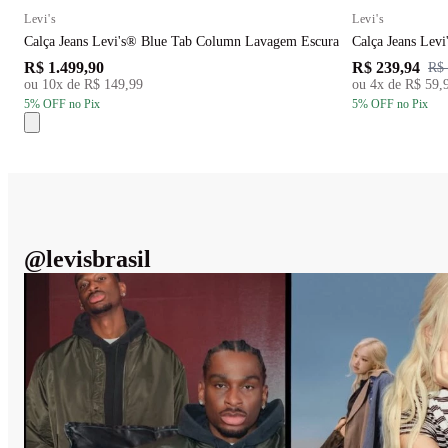
Levi's
Levi's
Calça Jeans Levi's® Blue Tab Column Lavagem Escura
Calça Jeans Lev
R$ 1.499,90
R$ 239,94
R$ 
ou
10
x de
R$ 149,99
ou
4
x de
R$ 59,
5
% OFF
no Pix
5
% OFF
no Pix
@
levisbrasil