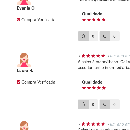
Evania O.
Qualidade
Compra Verificada
0
0
•
•
um ano at
A calça é maravilhosa. Caim
esse tamanho intermediário
Laura R.
Compra Verificada
Qualidade
0
0
•
•
um ano at
Calça linda, combinado com