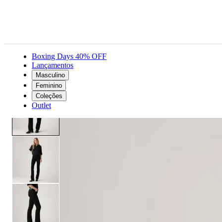
Boxing Days 40% OFF
Lançamentos
Masculino
Feminino
Roupas
Jeans
Calça Jeans Levi's® 315® Shapping Boot Preta
Feminino
Coleções
Outlet