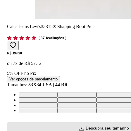
Calça Jeans Levi's® 315® Shapping Boot Preta
(
37 Avaliações
)
Price:
R$ 399,90
ou
7
x de
R$ 57,12
5% OFF no Pix
Ver opções de parcelamento
Tamanhos
:
33X34 USA | 44 BR
28X32 USA | 39 BR
30X32 USA | 41 BR
34X32 USA | 46 
25X34 USA | 36 BR
27X32 USA | 38 BR
26X34 USA | 37 
29X34 USA | 40 BR
27X34 USA | 38 BR
34X34 USA | 46 
29X30 USA | 40 BR
28X30 USA | 39 BR
27X30 USA | 38 
Descubra seu tamanho