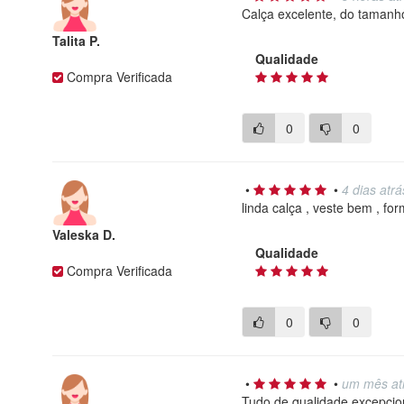
Calça excelente, do tamanho
Talita P.
Qualidade
Compra Verificada
0
0
•
•
4 dias atrá
linda calça , veste bem , f
Valeska D.
Qualidade
Compra Verificada
0
0
•
•
um mês at
Tudo de qualidade excepcio