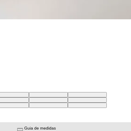
4 USA | 44 BR
28X34 USA | 39 BR
26X32 USA | 37 BR
4 USA | 43 BR
30X34 USA | 41 BR
31X34 USA | 42 BR
0 USA | 43 BR
31X30 USA | 42 BR
30X30 USA | 41 BR
Guia de medidas