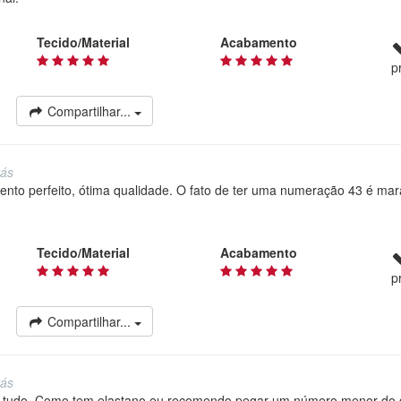
Tecido/Material
Acabamento
p
Compartilhar...
rás
ento perfeito, ótima qualidade. O fato de ter uma numeração 43 é mara
.
Tecido/Material
Acabamento
p
Compartilhar...
rás
 tudo. Como tem elastano eu recomendo pegar um número menor do qu