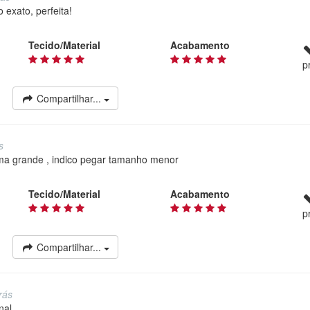
 exato, perfeita!
Tecido/Material
Acabamento
p
Compartilhar...
s
orma grande , indico pegar tamanho menor
Tecido/Material
Acabamento
p
Compartilhar...
rás
nal.