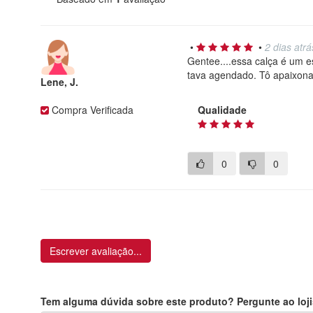
•
•
2 dias atrá
Gentee....essa calça é um e
tava agendado. Tô apaixona
Lene, J.
Compra Verificada
Qualidade
0
0
Escrever avaliação...
Tem alguma dúvida sobre este produto? Pergunte ao loji