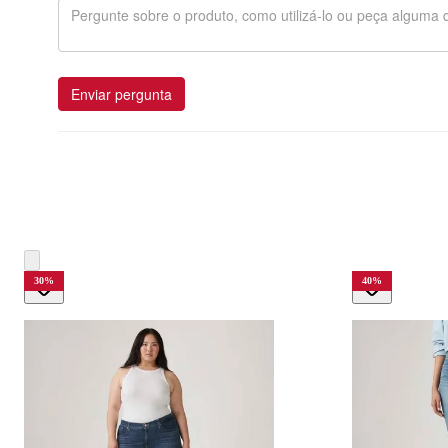
Enviar pergunta
30
%
40
%