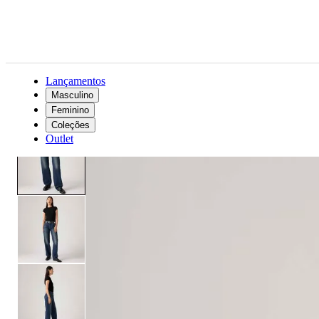
Lançamentos
Masculino
Feminino
Feminino
Roupas
Jeans
Calça Jeans Levi's® 501® 90's Lavagem Escura
Coleções
Outlet