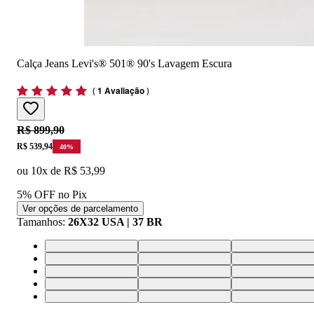
Calça Jeans Levi's® 501® 90's Lavagem Escura
(
1 Avaliação
)
Original price:
R$ 899,90
Price:
R$ 539,94
40
%
ou
10
x de
R$ 53,99
5% OFF no Pix
Ver opções de parcelamento
Tamanhos
:
26X32 USA | 37 BR
25X32 USA | 36 BR
26X32 USA | 37 BR
27X32 USA | 38 
34X32 USA | 46 BR
32X30 USA | 43 BR
26X28 USA | 37 
24X28 USA | 34 BR
31X30 USA | 42 BR
33X34 USA | 44 
30X34 USA | 41 BR
31X34 USA | 42 BR
32X34 USA | 43 
28X30 USA | 39 BR
29X30 USA | 40 BR
30X30 USA | 41 