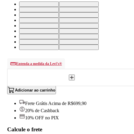
24X30 USA | 36 BR
32X30 USA | 43 BR
31X30 USA | 42 BR
30X30 USA | 41 BR
29X30 USA | 40 BR
28X30 USA | 39 BR
27X30 USA | 38 BR
26X30 USA | 37 BR
25X30 USA | 36 BR
24X32 USA | 36 BR
34X32 USA | 46 BR
33X32 USA | 44 BR
32X32 USA | 43 BR
30X32 USA | 41 BR
28X32 USA | 39 BR
27X32 USA | 38 BR
26X32 USA | 37 BR
25X32 USA | 36 BR
Entenda a medida da Levi’s®
Adicionar ao carrinho
Frete Grátis Acima de R$699,90
20% de Cashback
10% OFF no PIX
Calcule o frete