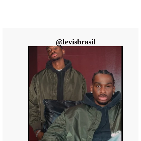
@
levisbrasil