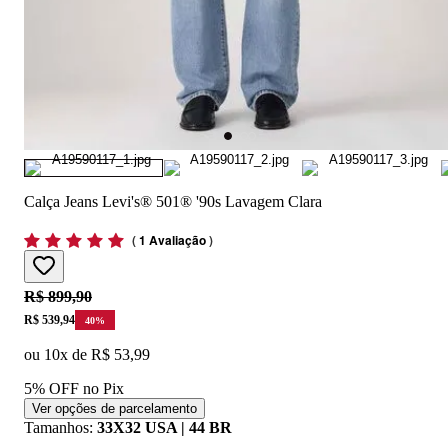
Calça Jeans Levi's® 501® '90s Lavagem Clara
(
1 Avaliação
)
Original price:
R$ 899,90
Price:
R$ 539,94
40
%
ou
10
x de
R$ 53,99
5% OFF no Pix
Ver opções de parcelamento
Tamanhos
:
33X32 USA | 44 BR