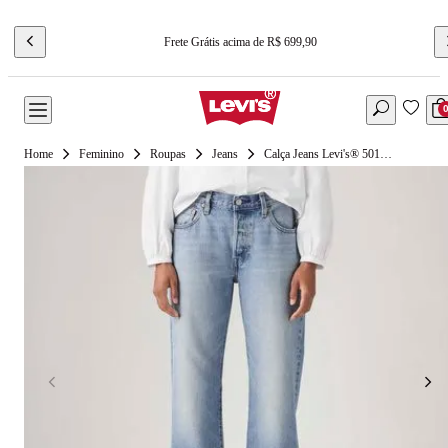
Frete Grátis acima de R$ 699,90
Feminino
Roupas
Jeans
Calça Jeans Levi's® 501® '90s Lavagem Clara