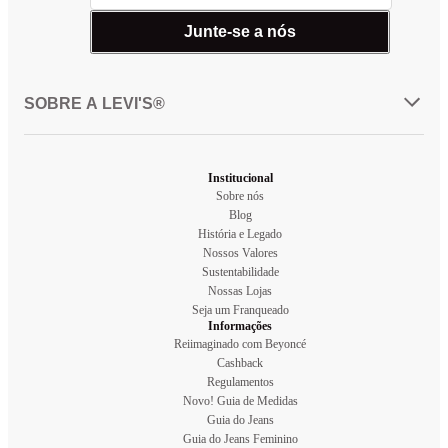
Junte-se a nós
SOBRE A LEVI'S®
Institucional
Sobre nós
Blog
História e Legado
Nossos Valores
Sustentabilidade
Nossas Lojas
Seja um Franqueado
Informações
Reiimaginado com Beyoncé
Cashback
Regulamentos
Novo! Guia de Medidas
Guia do Jeans
Guia do Jeans Feminino