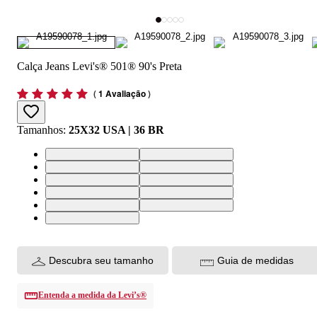
Calça Jeans Levi's® 501® 90's Preta
(
1 Avaliação
)
Tamanhos
:
25X32 USA | 36 BR
25X32 USA | 36 BR
26X32 USA | 37 BR
27X32 USA | 38 BR
28X32 USA | 39 BR
29X32 USA | 40 BR
30X32 USA | 41 BR
31X32 USA | 42 BR
32X32 USA | 43 BR
33X32 USA | 44 BR
24X32 USA | 34 BR
34X32 USA | 46 BR
Descubra seu tamanho
Guia de medidas
Entenda a medida da Levi’s®