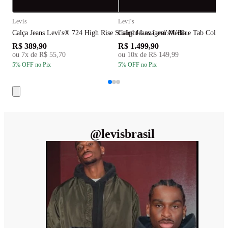
Compra rápida
C
Levis
Levi's
L
Calça Jeans Levi's® 724 High Rise Straight Lavagem Média
Calça Jeans Levi's® Blue Tab Colum
C
R$ 389,90
R$ 1.499,90
R
ou
7
x de
R$ 55,70
ou
10
x de
R$ 149,99
5
% OFF
no Pix
5
% OFF
no Pix
5
@
levisbrasil