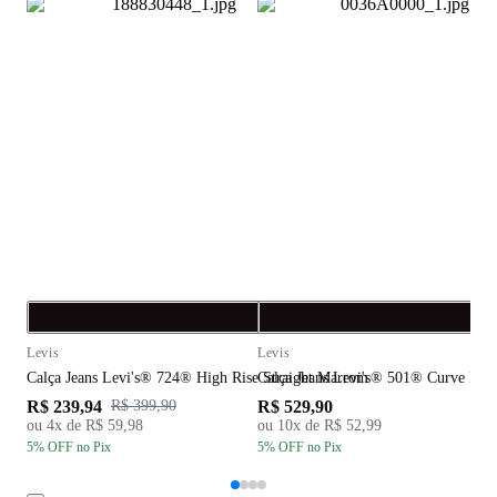
Compra rápida
C
Levis
Levis
L
Calça Jeans Levi's® 724® High Rise Straight Marrom
Calça Jeans Levi's® 501® Curve Pret
C
R$ 239,94
R$ 529,90
R
R$ 399,90
ou
4
x de
R$ 59,98
ou
10
x de
R$ 52,99
5
% OFF
no Pix
5
% OFF
no Pix
5