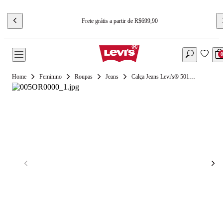
Frete grátis a partir de R$699,90
Feminino
Roupas
Jeans
Calça Jeans Levi's® 501® Blue Lace Up Lavagem Média