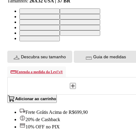
Tamanhos
:
26X32 USA | 37 BR
24X32 USA | 34 BR
25X32 USA | 36 BR
26X32 USA | 37 BR
27X32 USA | 38 BR
28X32 USA | 39 BR
29X32 USA | 40 BR
30X32 USA | 41 BR
31X32 USA | 42 BR
32X32 USA | 43 BR
33X32 USA | 44 BR
34X32 USA | 46 BR
Descubra seu tamanho
Guia de medidas
Entenda a medida da Levi’s®
Adicionar ao carrinho
Frete Grátis Acima de R$699,90
20% de Cashback
10% OFF no PIX