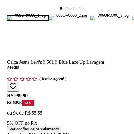
Calça Jeans Levi's® 501® Blue Lace Up Lavagem
Média
(
Avalie agora!
)
Original price:
R$ 999,90
Price:
R$ 499,95
50
%
ou
9
x de
R$ 55,55
5% OFF no Pix
Ver opções de parcelamento