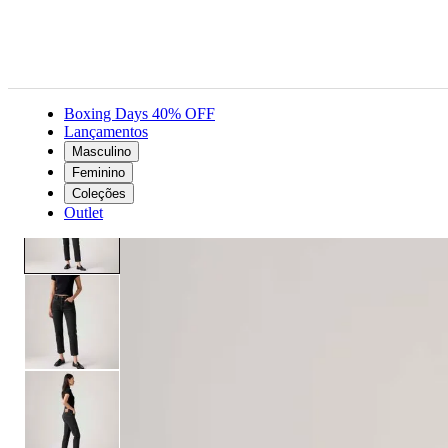
Boxing Days 40% OFF
Lançamentos
Masculino
Feminino
Roupas
Jeans
Calça Jeans Levi's® 501® Crop Preta
Feminino
Coleções
Outlet