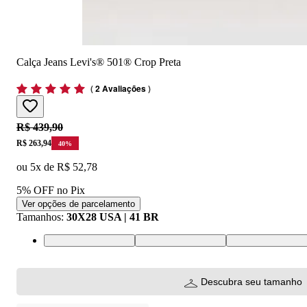
Calça Jeans Levi's® 501® Crop Preta
(
2 Avaliações
)
Original price:
R$ 439,90
Price:
R$ 263,94
40
%
ou
5
x de
R$ 52,78
5% OFF no Pix
Ver opções de parcelamento
Tamanhos
:
30X28 USA | 41 BR
25X28 USA | 36 BR
26X28 USA | 37 BR
27X28 USA | 38 
Descubra seu tamanho