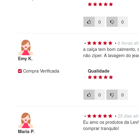
0
0
•
•
8 horas at
a calça tem bom caimento, o
não zíper. A lavagem do je
Emy K.
Compra Verificada
Qualidade
0
0
•
•
25 dias at
Eu amo os produtos da Levi
comprar tranquilo!
Maria P.