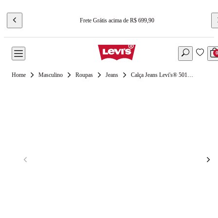
Frete Grátis acima de R$ 699,90
Masculino
Roupas
Jeans
Calça Jeans Levi's® 501 Original Lavagem Escura