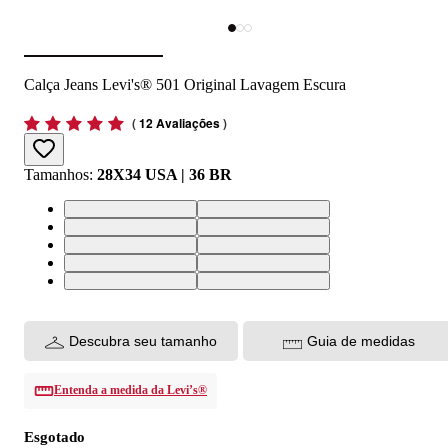
Calça Jeans Levi's® 501 Original Lavagem Escura
(
12 Avaliações
)
Tamanhos
:
28X34 USA | 36 BR
28X34 USA | 36 BR
30X34 USA | 38 BR
32X34 USA | 40 BR
33X34 USA | 42 BR
34X34 USA | 44 BR
36X34 USA | 46 BR
38X34 USA | 48 BR
40X34 USA | 50 BR
42X34 USA | 52 BR
44X34 USA | 54 BR
Descubra seu tamanho
Guia de medidas
Entenda a medida da Levi’s®
Esgotado