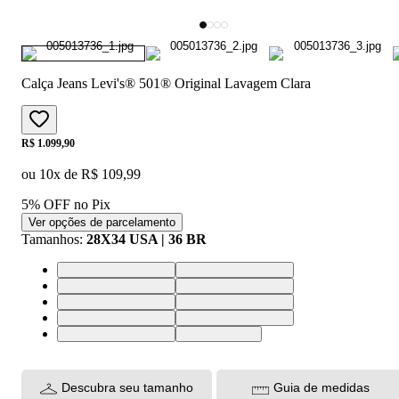
Calça Jeans Levi's® 501® Original Lavagem Clara
Price:
R$ 1.099,90
ou
10
x de
R$ 109,99
5% OFF no Pix
Ver opções de parcelamento
Tamanhos
:
28X34 USA | 36 BR
28X34 USA | 36 BR
30X34 USA | 38 BR
32X34 USA | 40 BR
33X34 USA | 42 BR
34X34 USA | 44 BR
36X34 USA | 46 BR
40X34 USA | 50 BR
42X34 USA | 52 BR
44X34 USA | 54 BR
38X34 | 48 BR
Descubra seu tamanho
Guia de medidas