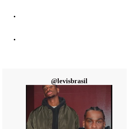
@
levisbrasil