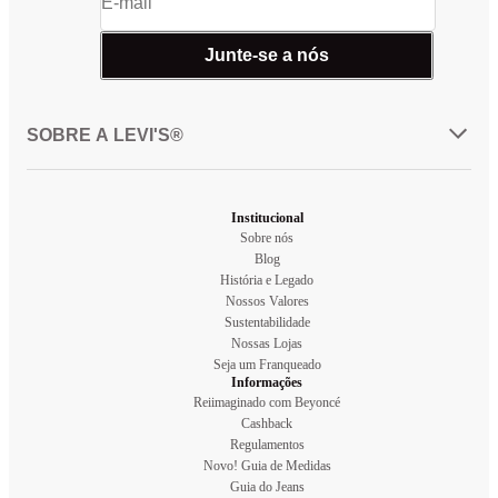
Junte-se a nós
SOBRE A LEVI'S®
Institucional
Sobre nós
Blog
História e Legado
Nossos Valores
Sustentabilidade
Nossas Lojas
Seja um Franqueado
Informações
Reiimaginado com Beyoncé
Cashback
Regulamentos
Novo! Guia de Medidas
Guia do Jeans