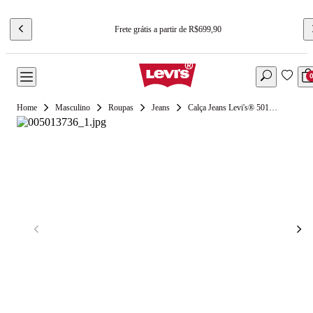
Frete grátis a partir de R$699,90
Masculino
Roupas
Jeans
Calça Jeans Levi's® 501® Original Lavagem Clara