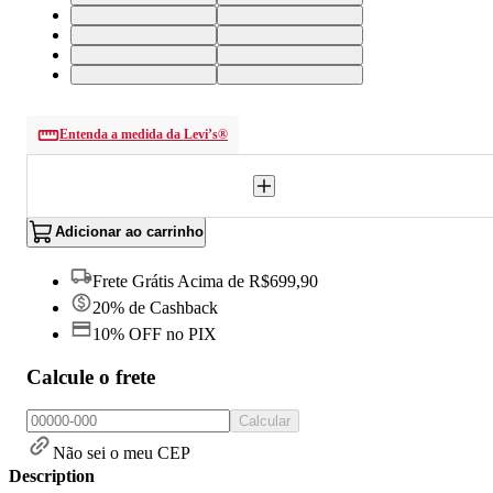
36X32 USA | 46 BR
32X30 USA | 40 BR
34X30 USA | 44 BR
30X30 USA | 38 BR
33X30 USA | 42 BR
36X30 USA | 46 BR
38X32 USA | 46 BR
38X30 USA | 46 BR
Entenda a medida da Levi’s®
Adicionar ao carrinho
Frete Grátis Acima de R$699,90
20% de Cashback
10% OFF no PIX
Calcule o frete
Calcular
Não sei o meu CEP
Description