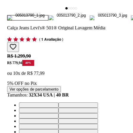
Calça Jeans Levi's® 501® Original Lavagem Média
(
1 Avaliação
)
Original price:
R$ 1.299,90
Price:
R$ 779,94
40
%
ou
10
x de
R$ 77,99
5% OFF no Pix
Ver opções de parcelamento
Tamanhos
:
32X34 USA | 40 BR
32X34 USA | 40 BR
33X34 USA | 42 BR
34X34 USA | 44 BR
36X34 USA | 46 BR
38X34 USA | 48 BR
28X32 USA | 36 BR
29X32 USA | 37 BR
30X32 USA | 38 BR
31X32 USA | 39 BR
32X32 USA | 40 BR
33X32 USA | 42 BR
34X32 USA | 44 BR