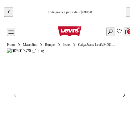
Frete grátis a partir de R$699,90
Masculino
Roupas
Jeans
Calça Jeans Levi's® 501® Original Lavagem Média