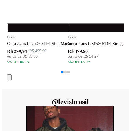
Compra rápida
C
Levis
Levis
L
Calça Jeans Levi's® 511® Slim Marrom
Calça Jeans Levi's® 514® Straight Pr
C
R$ 299,94
R$ 379,90
R
R$ 499,90
ou
5
x de
R$ 59,98
ou
7
x de
R$ 54,27
5
% OFF
no Pix
5
% OFF
no Pix
5
@
levisbrasil