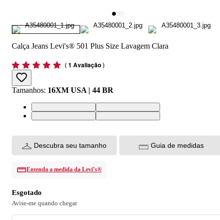
Calça Jeans Levi's® 501 Plus Size Lavagem Clara
(
1 Avaliação
)
Tamanhos
:
16XM USA | 44 BR
16XM USA | 44 BR
20XM USA | 48 BR
18XM USA | 46 BR
22XM USA | 50 BR
Descubra seu tamanho
Guia de medidas
Entenda a medida da Levi’s®
Esgotado
Avise-me quando chegar