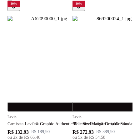
30
%
30
%
Compra rápida
C
Levis
Levis
L
Camiseta Levi's® Graphic Authentic Plus Size Manga Curta Coral
Moletom Levi's® Graphic Standard Pl
S
R$ 132,93
R$ 272,93
R
R$ 189,90
R$ 389,90
ou
2
x de
R$ 66,46
ou
5
x de
R$ 54,58