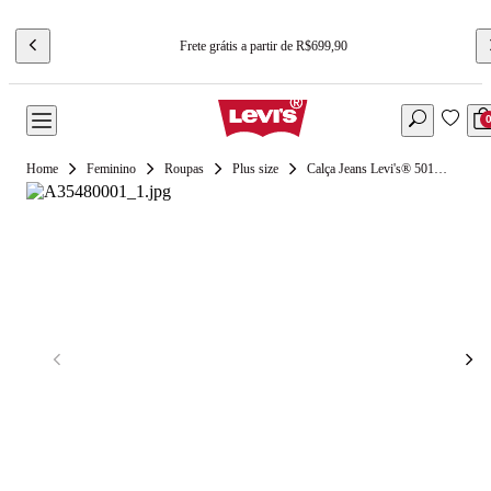
Frete grátis a partir de R$699,90
Feminino
Roupas
Plus size
Calça Jeans Levi's® 501 Plus Size Lavagem Clara