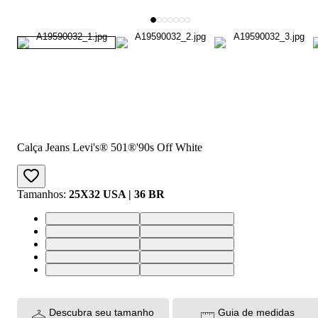
Calça Jeans Levi's® 501®'90s Off White
Tamanhos
:
25X32 USA | 36 BR
25X32 USA | 36 BR
32X32 USA | 43 BR
29X32 USA | 40 BR
26X32 USA | 37 BR
34X32 USA | 46 BR
27X32 USA | 38 BR
28X32 USA | 39 BR
30X32 USA | 41 BR
31X32 USA | 42 BR
33X32 USA | 44 BR
Descubra seu tamanho
Guia de medidas