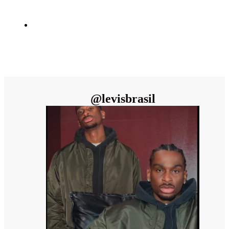
@
levisbrasil