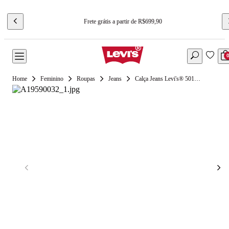
Frete grátis a partir de R$699,90
Feminino
Roupas
Jeans
Calça Jeans Levi's® 501®'90s Off White