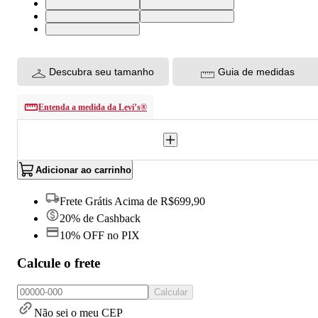
36X34 USA | 46 BR
38X34 USA | 48 BR
40X34 USA | 50 BR
42X34 USA | 52 BR
28X34 USA | 36 BR
Descubra seu tamanho
Guia de medidas
Entenda a medida da Levi’s®
Adicionar ao carrinho
Frete Grátis Acima de R$699,90
20% de Cashback
10% OFF no PIX
Calcule o frete
Calcular
Não sei o meu CEP