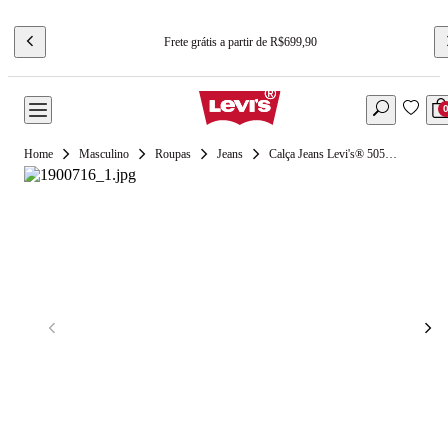
Frete grátis a partir de R$699,90
Masculino
Roupas
Jeans
Calça Jeans Levi's® 505® Regular Lavagem Escura