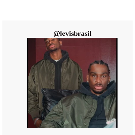
@
levisbrasil