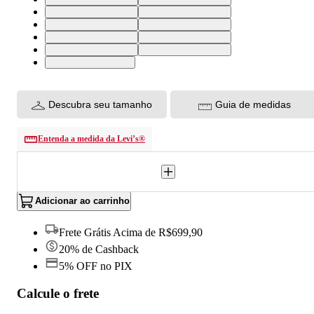
46X34 USA | 56 BR
36X36 USA | 46 BR
38X36 USA | 48 BR
40X36 USA | 50 BR
32X36 USA | 40 BR
33X36 USA | 42 BR
34X36 USA | 44 BR
30X36 USA | 38 BR
32x33 USA | 40 BR
Descubra seu tamanho
Guia de medidas
Entenda a medida da Levi’s®
Adicionar ao carrinho
Frete Grátis Acima de R$699,90
20% de Cashback
5% OFF no PIX
Calcule o frete