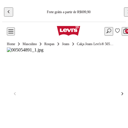
Frete grátis a partir de R$699,90
Masculino
Roupas
Jeans
Calça Jeans Levi's® 505® Regular Lavagem Média