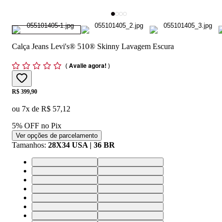
Calça Jeans Levi's® 510® Skinny Lavagem Escura
(
Avalie agora!
)
Price:
R$ 399,90
ou
7
x de
R$ 57,12
5% OFF no Pix
Ver opções de parcelamento
Tamanhos
:
28X34 USA | 36 BR
28X34 USA | 36 BR
30X34 USA | 38 BR
32X34 USA | 40 BR
33X34 USA | 42 BR
34X34 USA | 44 BR
36X34 USA | 46 BR
28X32 USA | 36 BR
29X32 USA | 37 BR
30X32 USA | 38 BR
31X32 USA | 39 BR
32X32 USA | 40 BR
33X32 USA | 42 BR
34X32 USA | 44 BR
32X30 USA | 40 BR