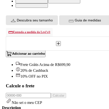
34X30 USA | 44 BR
30X30 USA | 38 BR
33X30 USA | 42 BR
Descubra seu tamanho
Guia de medidas
Entenda a medida da Levi’s®
Adicionar ao carrinho
Frete Grátis Acima de R$699,90
20% de Cashback
10% OFF no PIX
Calcule o frete
Calcular
Não sei o meu CEP
Description