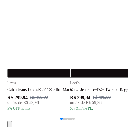
Compra rápida
C
Levis
Levi's
L
Calça Jeans Levi's® 511® Slim Marrom
Calça Jeans Levi's® Twisted Baggy 
C
R$ 299,94
R$ 299,94
R
R$ 499,90
R$ 499,90
ou
5
x de
R$ 59,98
ou
5
x de
R$ 59,98
5
% OFF
no Pix
5
% OFF
no Pix
5