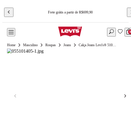
Frete grátis a partir de R$699,90
Masculino
Roupas
Jeans
Calça Jeans Levi's® 510® Skinny Lavagem Escura