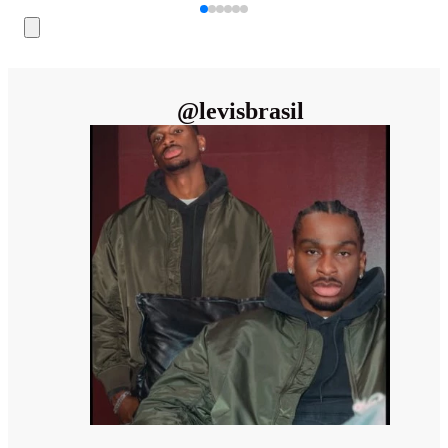
@
levisbrasil