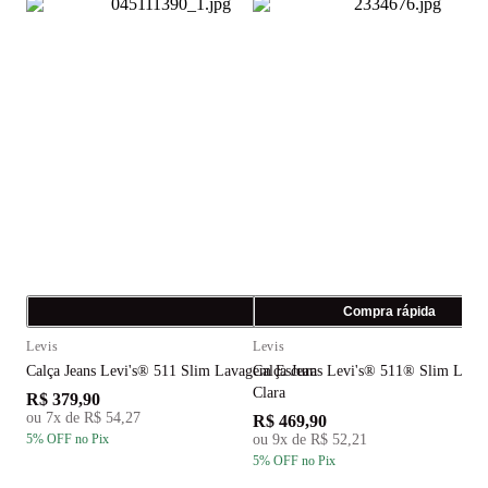
Compra rápida
Compra rápida
Levis
Levis
L
Calça Jeans Levi's® 511 Slim Lavagem Escura
Calça Jeans Levi's® 511® Slim Lav
C
Clara
R$ 379,90
R
ou
7
x de
R$ 54,27
R$ 469,90
5
% OFF
no Pix
ou
9
x de
R$ 52,21
5
5
% OFF
no Pix