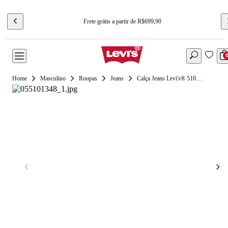
Frete grátis a partir de R$699,90
Masculino
Roupas
Jeans
Calça Jeans Levi's® 510® Skinny Lavagem Média