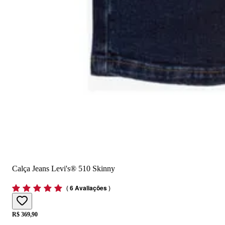
Calça Jeans Levi's® 510 Skinny
(
6 Avaliações
)
Price:
R$ 369,90