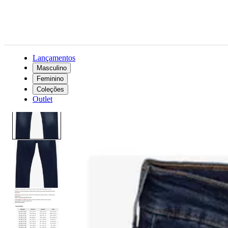
Lançamentos
Masculino
Feminino
Masculino
Roupas
Jeans
Calça Jeans Levi's® 510 Skinny
Coleções
Outlet