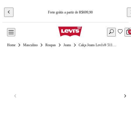
Frete grátis a partir de R$699,90
Masculino
Roupas
Jeans
Calça Jeans Levi's® 511™ Slim