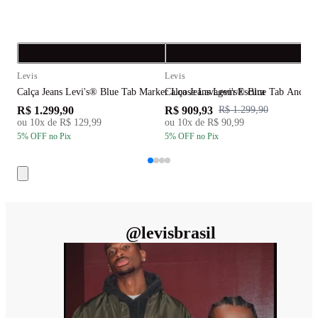
Compra rápida
C
Levis
Levis
L
Calça Jeans Levi's® Blue Tab Marker Loose Lavagem Escura
Calça Jeans Levi's® Blue Tab Anchor
C
R$ 1.299,90
R$ 909,93
R
R$ 1.299,90
ou
10
x de
R$ 129,99
ou
10
x de
R$ 90,99
5
% OFF
no Pix
5
% OFF
no Pix
5
@
levisbrasil