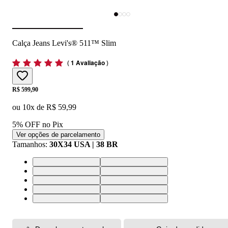
Calça Jeans Levi's® 511™ Slim
(
1 Avaliação
)
Price:
R$ 599,90
ou
10
x de
R$ 59,99
5% OFF no Pix
Ver opções de parcelamento
Tamanhos
:
30X34 USA | 38 BR
30X34 USA | 38 BR
28X34 USA | 36 BR
33X34 USA | 42 BR
44X34 USA | 54 BR
36X34 USA | 46 BR
42X34 USA | 52 BR
34X34 USA | 44 BR
32X34 USA | 40 BR
38X34 USA | 48 BR
40X34 USA | 50 BR