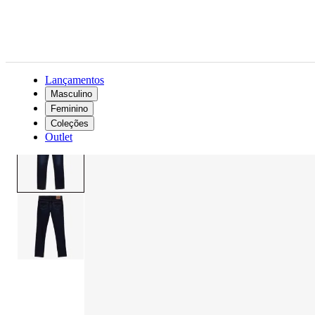
Lançamentos
Masculino
Feminino
Masculino
Roupas
Jeans
Calça Jeans Levi's® 511 Slim
Coleções
Outlet