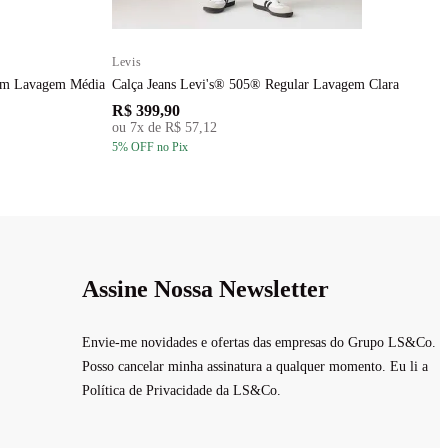
Levis
L
com Lavagem Média
Calça Jeans Levi's® 505® Regular Lavagem Clara
C
R$ 399,90
R
ou
7
x de
R$ 57,12
5
% OFF
no Pix
5
Assine Nossa Newsletter
Envie-me novidades e ofertas das empresas do Grupo LS&Co.
Posso cancelar minha assinatura a qualquer momento. Eu li a
Política de Privacidade da LS&Co.