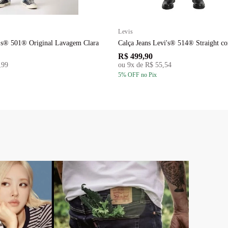
Levis
i's® 501® Original Lavagem Clara
Calça Jeans Levi's® 514® Straight 
R$ 499,90
,99
ou
9
x de
R$ 55,54
5
% OFF
no Pix