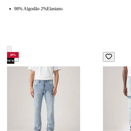
98% Algodão 2%Elastano
30
%
NEW