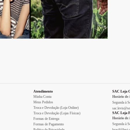
Atendimento
SAC Loja O
Minha Conta
Horário de
Meus Pedidos
Segunda à Se
Troca e Devolução (Loja Online)
sac.levis@se
SAC Loja F
Troca e Devolução (Lojas Físicas)
Horário de
Formas de Entrega
Segunda à Se
Formas de Pagamento
Política de Privacidade
brasil@levi