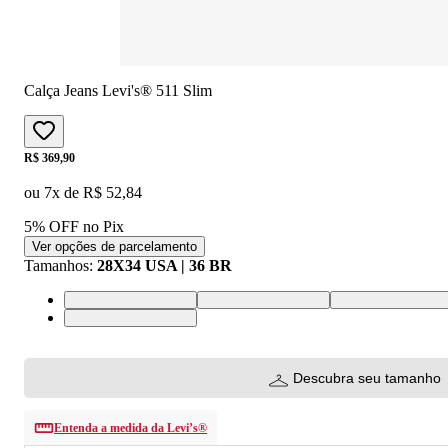
Calça Jeans Levi's® 511 Slim
Price:
R$ 369,90
ou
7
x de
R$ 52,84
5% OFF no Pix
Ver opções de parcelamento
Tamanhos
:
28X34 USA | 36 BR
34X34 USA | 44 BR
38X34 USA | 48 BR
42X34 USA | 52 
32X34 USA | 40 BR
Descubra seu tamanho
Entenda a medida da Levi’s®