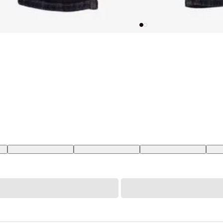
BR
30X34 USA | 38 BR
44X34 USA | 54 BR
33X34 USA | 42 BR
28X3