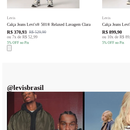
Levis
Levis
Calça Jeans Levi's® 501® Relaxed Lavagem Clara
Calça Jeans Lev
R$ 370,93
R$ 899,90
R$ 529,90
ou
7
x de
R$ 52,99
ou
10
x de
R$ 89
5
% OFF
no Pix
5
% OFF
no Pix
@
levisbrasil