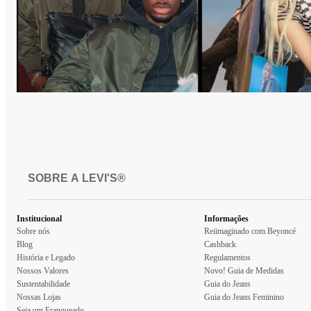
SOBRE A LEVI'S®
Institucional
Informações
Sobre nós
Reiimaginado com Beyoncé
Blog
Cashback
História e Legado
Regulamentos
Nossos Valores
Novo! Guia de Medidas
Sustentabilidade
Guia do Jeans
Nossas Lojas
Guia do Jeans Feminino
Seja um Franqueado