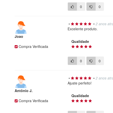
0
0
•
•
2 anos atr
Excelente produto.
Joao
Qualidade
Compra Verificada
0
0
•
•
2 anos atr
Ajuste perfeito!
Antônio J.
Qualidade
Compra Verificada