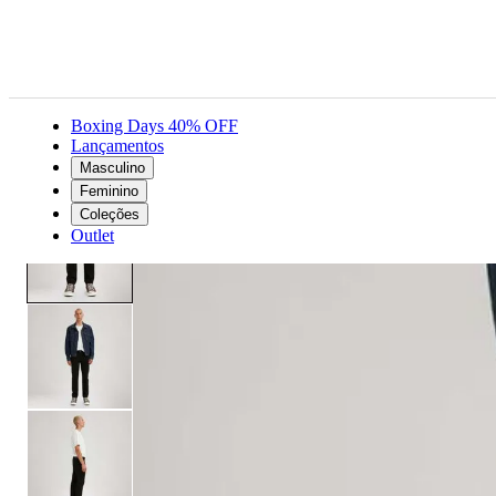
Boxing Days 40% OFF
Lançamentos
Masculino
Masculino
Roupas
Jeans
Calça Jeans Levi's® 512® Slim Taper Preta
Feminino
Coleções
Outlet