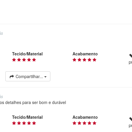
ás
Tecido/Material
Acabamento
p
Compartilhar...
ás
s detalhes para ser bom e durável
Tecido/Material
Acabamento
p