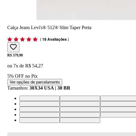
Calça Jeans Levi's® 512® Slim Taper Preta
(
18 Avaliações
)
Price:
R$ 379,90
ou
7
x de
R$ 54,27
5% OFF no Pix
Ver opções de parcelamento
Tamanhos
:
30X34 USA | 38 BR
30X34 USA | 38 BR
42X34 USA | 52 BR
33X34 USA | 42 
44X34 USA | 54 BR
28X32 USA | 36 BR
30X32 USA | 38 
42X32 USA | 52 BR
29X32 USA | 37 BR
31X32 USA | 39 
42X30 USA | 52 BR
36X36 USA | 46 BR
38X36 USA | 48 
33X30 USA | 42 BR
36X30 USA | 46 BR