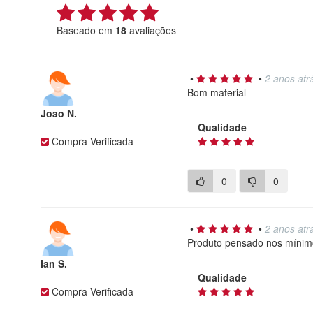
Baseado em
18
avaliações
•
•
2 anos atr
Bom material
Joao N.
Qualidade
Compra Verificada
0
0
•
•
2 anos atr
Produto pensado nos mínimo
Ian S.
Qualidade
Compra Verificada