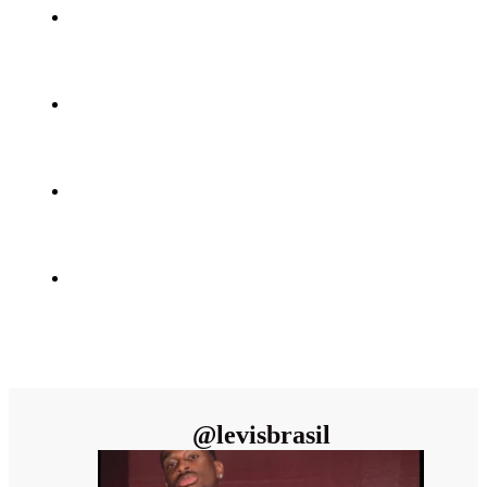
@
levisbrasil