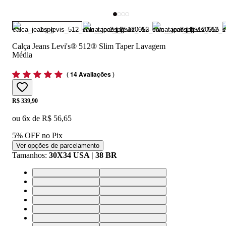
Calça Jeans Levi's® 512® Slim Taper Lavagem
Média
(
14 Avaliações
)
Price:
R$ 339,90
ou
6
x de
R$ 56,65
5% OFF no Pix
Ver opções de parcelamento
Tamanhos
:
30X34 USA | 38 BR
44X34 USA | 54 BR
36X34 USA | 46 BR
34X34 USA | 44 BR
38X34 USA | 48 BR
33X34 USA | 42 BR
30X34 USA | 38 BR
42X34 USA | 52 BR
32X34 USA | 43 BR
40X34 USA | 50 BR
28X34 USA | 36 BR
30X32 USA | 38 BR
32X32 USA | 40 BR