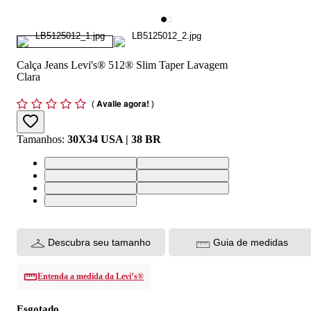
Calça Jeans Levi's® 512® Slim Taper Lavagem
Clara
(
Avalie agora!
)
Tamanhos
:
30X34 USA | 38 BR
30X34 USA | 38 BR
32X34 USA | 40 BR
33X34 USA | 42 BR
34X34 USA | 44 BR
36X34 USA | 46 BR
38X34 USA | 48 BR
40X34 USA | 50 BR
Descubra seu tamanho
Guia de medidas
Entenda a medida da Levi’s®
Esgotado