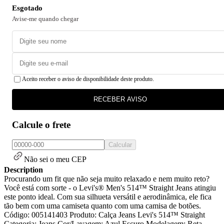
Esgotado
Avise-me quando chegar
Aceito receber o aviso de disponibilidade deste produto.
RECEBER AVISO
Calcule o frete
Calcular
Não sei o meu CEP
Description
Procurando um fit que não seja muito relaxado e nem muito reto?
Você está com sorte - o Levi's® Men's 514™ Straight Jeans atingiu
este ponto ideal. Com sua silhueta versátil e aerodinâmica, ele fica
tão bem com uma camiseta quanto com uma camisa de botões.
Código: 005141403 Produto: Calça Jeans Levi's 514™ Straight
Categoria: Jeans Cor/Lavagem: Azul Escuro Modelagem: Reta