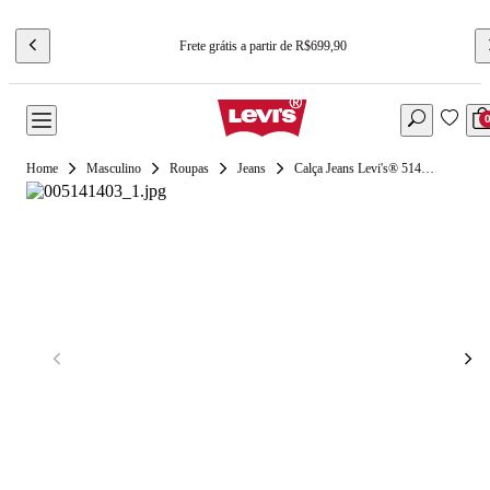
Frete grátis a partir de R$699,90
Masculino
Roupas
Jeans
Calça Jeans Levi's® 514® Straight Lavagem Escura