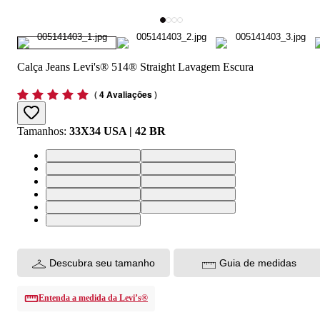
Calça Jeans Levi's® 514® Straight Lavagem Escura
(
4 Avaliações
)
Tamanhos
:
33X34 USA | 42 BR
33X34 USA | 42 BR
38X34 USA | 48 BR
34X34 USA | 44 BR
36X34 USA | 46 BR
40X34 USA | 50 BR
30X34 USA | 38 BR
28X34 USA | 36 BR
42X34 USA | 52 BR
32X34 USA | 40 BR
44X34 USA | 54 BR
31X34 USA | 39 BR
Descubra seu tamanho
Guia de medidas
Entenda a medida da Levi’s®