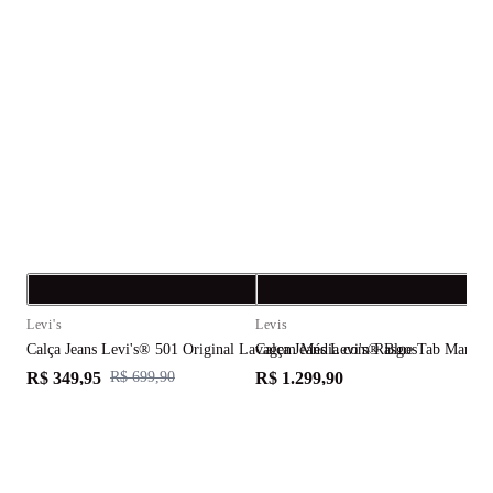
Compra rápida
C
Levi's
Levis
L
Calça Jeans Levi's® 501 Original Lavagem Média com Rasgos
Calça Jeans Levi's® Blue Tab Marker
C
R$ 349,95
R$ 1.299,90
R
R$ 699,90
ou
6
x de
R$ 58,32
ou
10
x de
R$ 129,99
5
% OFF
no Pix
5
% OFF
no Pix
5