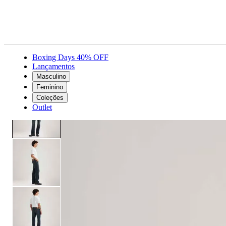
Boxing Days 40% OFF
Lançamentos
Masculino
Masculino
Roupas
Jeans
Calça Jeans Levi's® 527® Low Rise Bootcut Lavagem Escura
Feminino
Coleções
Outlet