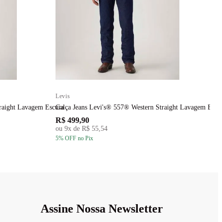
Levis
L
raight Lavagem Escura
Calça Jeans Levi's® 557® Western Straight Lavagem Escu
C
R$ 499,90
R
ou
9
x de
R$ 55,54
5
% OFF
no Pix
5
Assine Nossa Newsletter