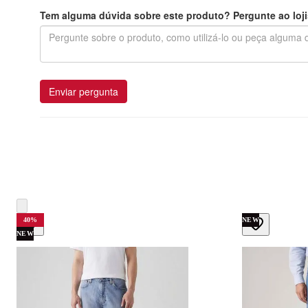
Tem alguma dúvida sobre este produto? Pergunte ao loji
Enviar pergunta
40
%
NEW
NEW