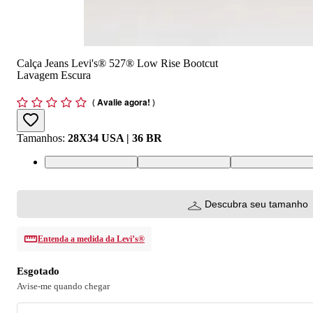
Calça Jeans Levi's® 527® Low Rise Bootcut
Lavagem Escura
(
Avalie agora!
)
Tamanhos
:
28X34 USA | 36 BR
28X34 USA | 36 BR
30X34 USA | 38 BR
32X34 USA | 40 
Descubra seu tamanho
Entenda a medida da Levi’s®
Esgotado
Avise-me quando chegar