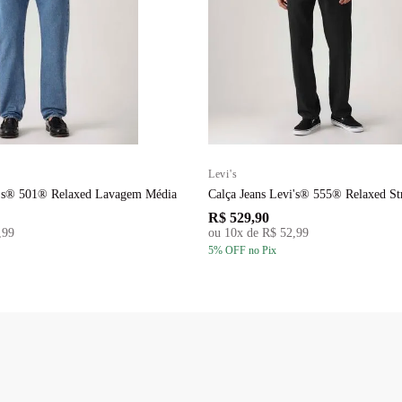
Levi's
i's® 501® Relaxed Lavagem Média
Calça Jeans Levi's® 555® Relaxed St
R$ 529,90
,99
ou
10
x de
R$ 52,99
5
% OFF
no Pix