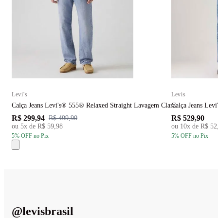
Levi's
Levis
Calça Jeans Levi's® 555® Relaxed Straight Lavagem Clara
Calça Jeans Lev
R$ 299,94
R$ 529,90
R$ 499,90
ou
5
x de
R$ 59,98
ou
10
x de
R$ 52
5
% OFF
no Pix
5
% OFF
no Pix
@
levisbrasil