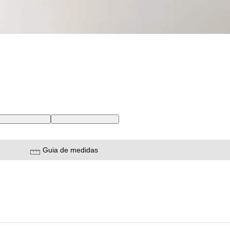
4 USA | 48 BR
40X34 USA | 50 BR
Guia de medidas