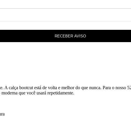
RECEBER AVISO
te. A calça bootcut está de volta e melhor do que nunca. Para o nosso 5
o moderna que você usará repetidamente.
ura