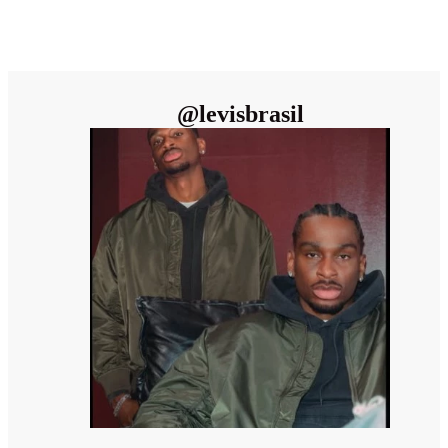
@
levisbrasil