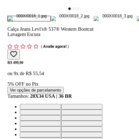
Calça Jeans Levi's® 537® Western Bootcut
Lavagem Escura
(
Avalie agora!
)
Price:
R$ 499,90
ou
9
x de
R$ 55,54
5% OFF no Pix
Ver opções de parcelamento
Tamanhos
:
28X34 USA | 36 BR
28X32 USA | 36 BR
28X34 USA | 36 BR
30X32 USA | 38 BR
30X34 USA | 38 BR
32X32 USA | 40 BR
32X34 USA | 40 BR
33X32 USA | 42 BR
33X34 USA | 42 BR
34X32 USA | 44 BR
34X34 USA | 44 BR
36X32 USA | 46 BR
36X34 USA | 46 BR