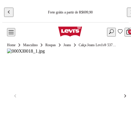
Frete grátis a partir de R$699,90
Masculino
Roupas
Jeans
Calça Jeans Levi's® 537® Western Bootcut Lavagem Escura