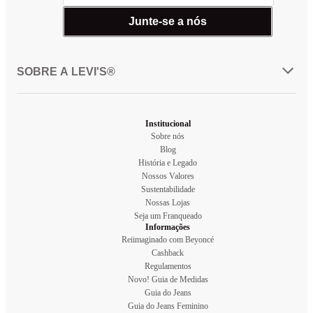
Junte-se a nós
SOBRE A LEVI'S®
Institucional
Sobre nós
Blog
História e Legado
Nossos Valores
Sustentabilidade
Nossas Lojas
Seja um Franqueado
Informações
Reiimaginado com Beyoncé
Cashback
Regulamentos
Novo! Guia de Medidas
Guia do Jeans
Guia do Jeans Feminino