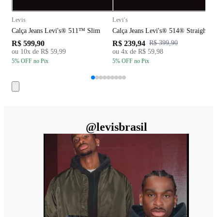
Compra rápida
C
Levis
Levi's
L
Calça Jeans Levi's® 511™ Slim
Calça Jeans Levi's® 514® Straight 
C
R$ 599,90
R$ 239,94
R
R$ 399,90
ou
10
x de
R$ 59,99
ou
4
x de
R$ 59,98
5
% OFF
no Pix
5
% OFF
no Pix
5
@
levisbrasil