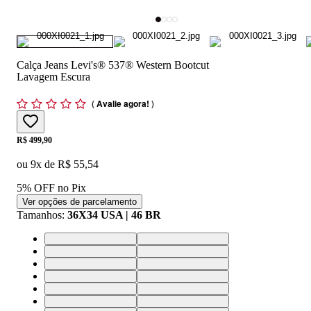
Calça Jeans Levi's® 537® Western Bootcut
Lavagem Escura
(
Avalie agora!
)
Price:
R$ 499,90
ou
9
x de
R$ 55,54
5% OFF no Pix
Ver opções de parcelamento
Tamanhos
:
36X34 USA | 46 BR
28X34 USA | 36 BR
30X34 USA | 38 BR
32X34 USA | 40 BR
33X34 USA | 42 BR
34X34 USA | 44 BR
36X34 USA | 46 BR
38X34 USA | 48 BR
40X34 USA | 50 BR
42X34 USA | 52 BR
44X34 USA | 54 BR
29X34 USA | 37 BR
28X32 USA | 36 BR