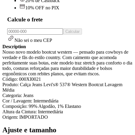
20% de Cashback
10% OFF no PIX
Calcule o frete
Calcular
Não sei o meu CEP
Description
Nosso novo modelo bootcut western — pensado para cowboys de
verdade e fãs do estilo country. Com caimento que acomoda
perfeitamente suas botas, este modelo traz stretch para conforto o dia
todo, costuras reforçadas para maior durabilidade e bolsos
ergonômicos com rebites planos, que evitam riscos.
Código: 000XI0021
Produto: Calça Jeans Levi's® 537® Western Bootcut Lavagem
Média
Categoria: Jeans
Cor / Lavagem: Intermediária
Composição: 99% Algodão, 1% Elastano
Altura da Cintura: Intermediária
Origem: IMPORTADO
Ajuste e tamanho